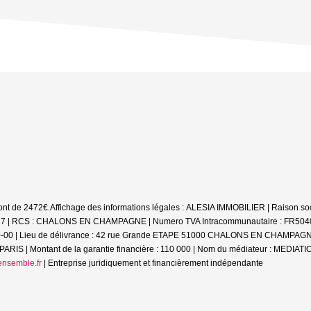
sont de 2472€.
Affichage des informations légales : ALESIA IMMOBILIER | Raison soc
 RCS : CHALONS EN CHAMPAGNE | Numero TVA Intracommunautaire : FR5040416499
0-00 | Lieu de délivrance : 42 rue Grande ETAPE 51000 CHALONS EN CHAMPAGNE | C
RIS | Montant de la garantie financière : 110 000 | Nom du médiateur : MEDI
nsemble.fr
|
Entreprise juridiquement et financièrement indépendante