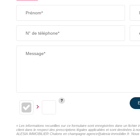
Prénom*
N° de téléphone*
Message*
E
« Les informations recueillies sur ce formulaire sont enregistrées dans un fichi
client dans le respect des prescriptions légales applicables et sont destinées à n
ALESIA IMMOBILIER Chalons en champagne agence@alesia-immobilier.fr. Nous vous i