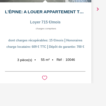
L'ÉPINE: A LOUER APPARTEMENT T3 55,38m² AVEC COUR ET PLACE...
Loyer 715 €/mois
charges comprises
|
dont charges récupérables: 15 €/mois
Honoraires
|
charge locataire: 609 € TTC
Dépôt de garantie: 700 €
55
m²
Réf :
10046
3
pièce(s)