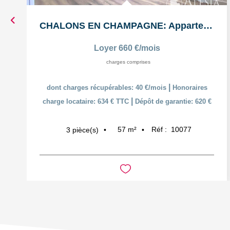
CHALONS EN CHAMPAGNE: Appartement T3 en duplex
Loyer 660 €/mois
charges comprises
|
dont charges récupérables: 40 €/mois
Honoraires
|
charge locataire: 634 € TTC
Dépôt de garantie: 620 €
57
m²
Réf :
10077
3
pièce(s)