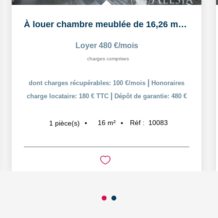
À louer chambre meublée de 16,26 m² dans un logement...
Loyer 480 €/mois
charges comprises
|
dont charges récupérables: 100 €/mois
Honoraires
|
charge locataire: 180 € TTC
Dépôt de garantie: 480 €
16
m²
Réf :
10083
1
pièce(s)