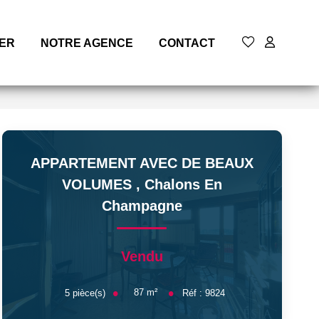
MER
NOTRE AGENCE
CONTACT
APPARTEMENT AVEC DE BEAUX
VOLUMES
,
Chalons En
Champagne
Vendu
87
m²
5
pièce(s)
Réf :
9824