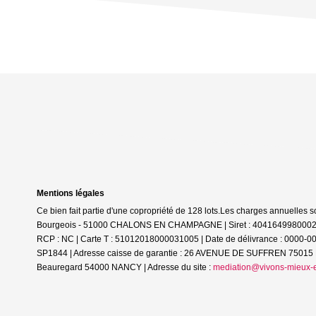
Mentions légales
Ce bien fait partie d'une copropriété de 128 lots.Les charges annuelles 
Bourgeois - 51000 CHALONS EN CHAMPAGNE | Siret : 40416499800027 |
RCP : NC |
Carte T : 51012018000031005 | Date de délivrance : 0000-0
SP1844 | Adresse caisse de garantie : 26 AVENUE DE SUFFREN 75015 PA
Beauregard 54000 NANCY | Adresse du site :
mediation@vivons-mieux-e