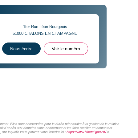
1ter Rue Léon Bourgeois
51000
CHALONS EN CHAMPAGNE
Nous écrire
Voir le numéro
act. Elles sont conservées pour la durée nécessaire à la gestion de la relation
roit d'accès aux données vous concernant et les faire rectifier en contactant
sur laquelle vous pouvez vous inscrire ici :
https://www.bloctel.gouv.fr/
»