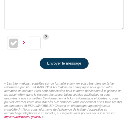
Envoyer le message
« Les informations recueillies sur ce formulaire sont enregistrées dans un fichier
informatisé par ALESIA IMMOBILIER Chalons en champagne pour gérer votre
demande de contact. Elles sont conservées pour la durée nécessaire à la gestion de
la relation client dans le respect des prescriptions légales applicables et sont
destinées à nos conseillers Conformément à la loi « informatique et libertés », vous
pouvez exercer votre droit d'accès aux données vous concernant et les faire rectifier
en contactant ALESIA IMMOBILIER Chalons en champagne agence@alesia-
immobilier.fr. Nous vous informons de l'existence de la liste d'opposition au
démarchage téléphonique « Bloctel », sur laquelle vous pouvez vous inscrire ici :
https://www.bloctel.gouv.fr/
»