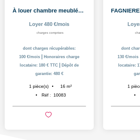
À louer chambre meublée de 16,26 m² dans un logement...
Loyer 480 €/mois
Loye
charges comprises
cha
dont charges récupérables:
dont char
|
100 €/mois
Honoraires charge
130 €/mois
|
locataire: 180 € TTC
Dépôt de
locataire: 
garantie: 480 €
gar
16
m²
1
pièce(s)
1
pièc
Réf :
10083