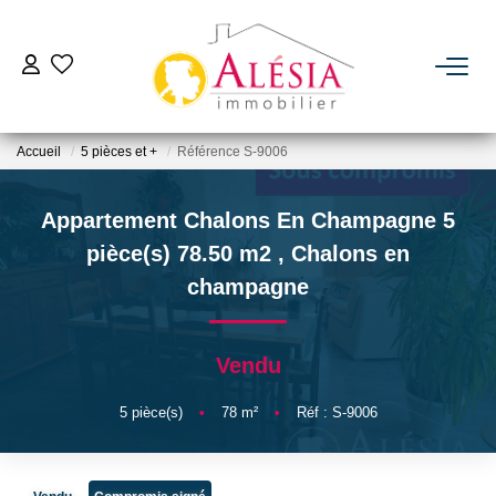
ACHETER
Accueil
5 pièces et +
Référence S-9006
LOUER
Appartement Chalons En Champagne 5
BIENS VENDUS / LOUÉS
pièce(s) 78.50 m2
,
Chalons en
champagne
ESTIMER
Vendu
NOTRE AGENCE
5
pièce(s)
•
78
m²
•
Réf : S-9006
Qui Sommes Nous