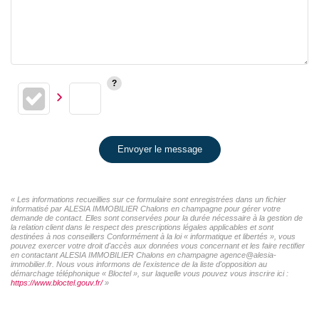
Envoyer le message
« Les informations recueillies sur ce formulaire sont enregistrées dans un fichier
informatisé par ALESIA IMMOBILIER Chalons en champagne pour gérer votre
demande de contact. Elles sont conservées pour la durée nécessaire à la gestion de
la relation client dans le respect des prescriptions légales applicables et sont
destinées à nos conseillers Conformément à la loi « informatique et libertés », vous
pouvez exercer votre droit d'accès aux données vous concernant et les faire rectifier
en contactant ALESIA IMMOBILIER Chalons en champagne agence@alesia-
immobilier.fr. Nous vous informons de l'existence de la liste d'opposition au
démarchage téléphonique « Bloctel », sur laquelle vous pouvez vous inscrire ici :
https://www.bloctel.gouv.fr/
»