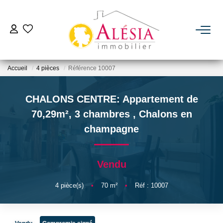
ACHETER
Accueil
4 pièces
Référence 10007
LOUER
CHALONS CENTRE: Appartement de
BIENS VENDUS / LOUÉS
70,29m², 3 chambres
,
Chalons en
champagne
ESTIMER
Vendu
NOTRE AGENCE
4
pièce(s)
•
70
m²
•
Réf : 10007
Qui Sommes Nous