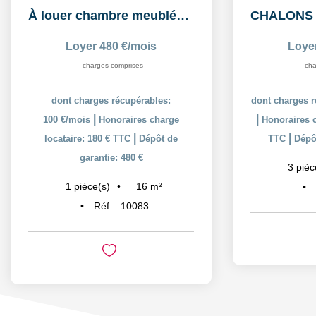
À louer chambre meublée de 16,26 m² dans un logement...
Loyer 480 €/mois
Loye
charges comprises
cha
dont charges récupérables:
dont charges r
|
|
100 €/mois
Honoraires charge
Honoraires c
|
|
locataire: 180 € TTC
Dépôt de
TTC
Dépôt
garantie: 480 €
3
pièc
16
m²
1
pièce(s)
Réf :
10083