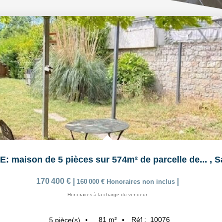
 maison de 5 pièces sur 574m² de parcelle de...
,
S
170 400 €
|
|
160 000 €
Honoraires non inclus
Honoraires à la charge du vendeur
81
m²
Réf :
10076
5
pièce(s)