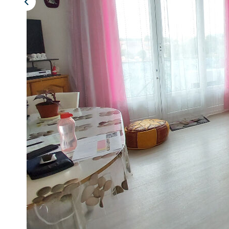
Description
Réf : 9786
Réf. 9786. EXCLU. A 5 min à pied du Centre Ville. A proximi