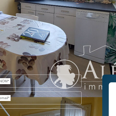
NOM*
email*