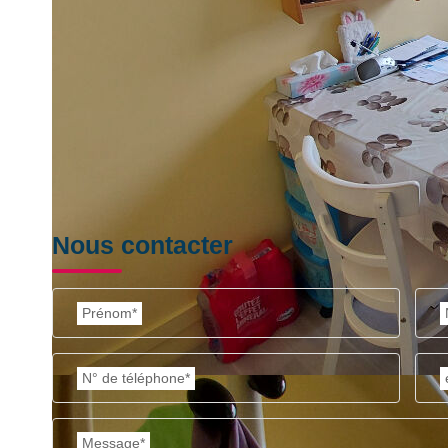
Nos honoraires
Nous contacter
Prénom*
N° de téléphone*
Message*