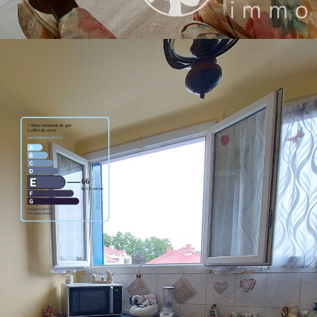
 Cuisine indépendante, séjour, salle de bains, 2 chambres, de
rivative. Etat irréprochable !
80 €.
age standard entre 1660€ et 2330€. indexées aux années
Partager
mer