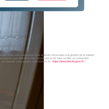
act. Elles sont conservées pour la durée nécessaire à la gestion de la relation
roit d'accès aux données vous concernant et les faire rectifier en contactant
sur laquelle vous pouvez vous inscrire ici :
https://www.bloctel.gouv.fr/
»