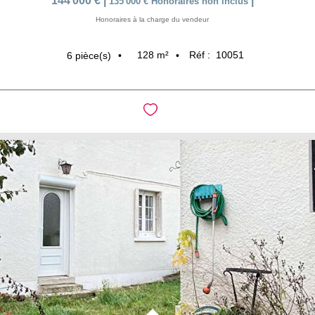
144 000 €
|
|
135 000 €
Honoraires non inclus
Honoraires à la charge du vendeur
128
m²
Réf :
10051
6
pièce(s)