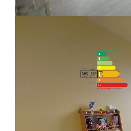
3ème étage dans une petite copropriété avec faibles charges.
nombreux rangements, balcon, cave. Place de stationnement p
Nombre de lots de la copropriété : 30. Charges annuelles : 5
Diagnostics énergétiques
Montant estimé des dépenses annuelles d'énergie pour un us
2021,2022 et 2023 (abonnement compris).
Impri