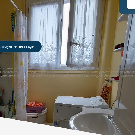
nvoyer le message
er informatisé par ALESIA IMMOBILIER Chalons en champagne pour gérer votre demande de cont
os conseillers Conformément à la loi « informatique et libertés », vous pouvez exercer votre d
nformons de l'existence de la liste d'opposition au démarchage téléphonique « Bloctel », 