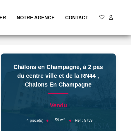
MER
NOTRE AGENCE
CONTACT
Châlons en Champagne, à 2 pas
du centre ville et de la RN44
,
Chalons En Champagne
Vendu
59
m²
4
pièce(s)
Réf :
9739