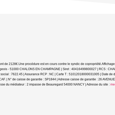
sont de 2128€.
Une procédure est en cours contre le syndic de copropriété.
Affichage
on Bourgeois - 51000 CHALONS EN CHAMPAGNE | Siret : 40416499800027 | RCS 
social : 7622.45 | Assurance RCP : NC |
Carte T : 51012018000031005 | Date de dé
| N° de caisse de garantie : SP1844 | Adresse caisse de garantie : 26 AVENUE
e du médiateur : 2 impasse de Beauregard 54000 NANCY | Adresse du site :
me