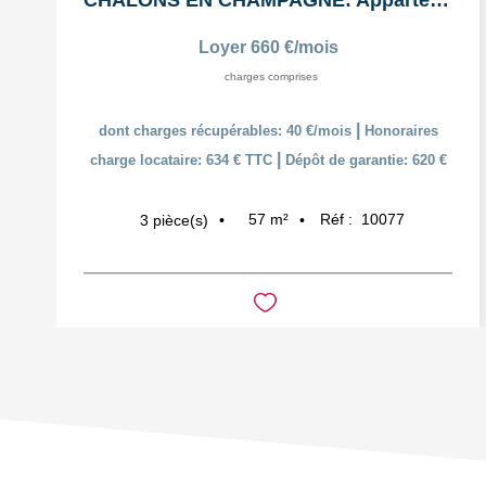
CHALONS EN CHAMPAGNE: Appartement T3 en duplex
Loyer 660 €/mois
charges comprises
|
dont charges récupérables: 40 €/mois
Honoraires
|
charge locataire: 634 € TTC
Dépôt de garantie: 620 €
57
m²
Réf :
10077
3
pièce(s)