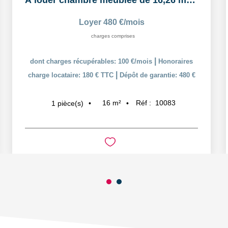
À louer chambre meublée de 16,26 m² dans un logement...
Loyer 480 €/mois
charges comprises
|
dont charges récupérables: 100 €/mois
Honoraires
|
charge locataire: 180 € TTC
Dépôt de garantie: 480 €
16
m²
Réf :
10083
1
pièce(s)