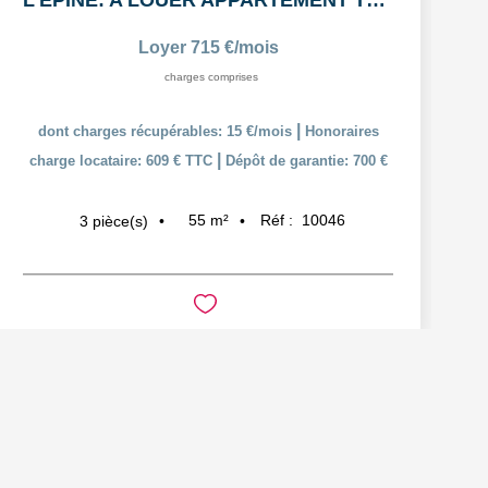
L'ÉPINE: A LOUER APPARTEMENT T3 55,38m² AVEC COUR ET PLACE...
Loyer 715 €/mois
charges comprises
|
dont charges récupérables: 15 €/mois
Honoraires
|
charge locataire: 609 € TTC
Dépôt de garantie: 700 €
55
m²
Réf :
10046
3
pièce(s)