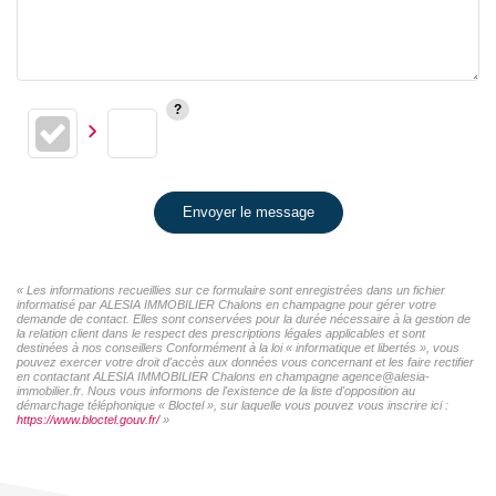
Envoyer le message
« Les informations recueillies sur ce formulaire sont enregistrées dans un fichier
informatisé par ALESIA IMMOBILIER Chalons en champagne pour gérer votre
demande de contact. Elles sont conservées pour la durée nécessaire à la gestion de
la relation client dans le respect des prescriptions légales applicables et sont
destinées à nos conseillers Conformément à la loi « informatique et libertés », vous
pouvez exercer votre droit d'accès aux données vous concernant et les faire rectifier
en contactant ALESIA IMMOBILIER Chalons en champagne agence@alesia-
immobilier.fr. Nous vous informons de l'existence de la liste d'opposition au
démarchage téléphonique « Bloctel », sur laquelle vous pouvez vous inscrire ici :
https://www.bloctel.gouv.fr/
»