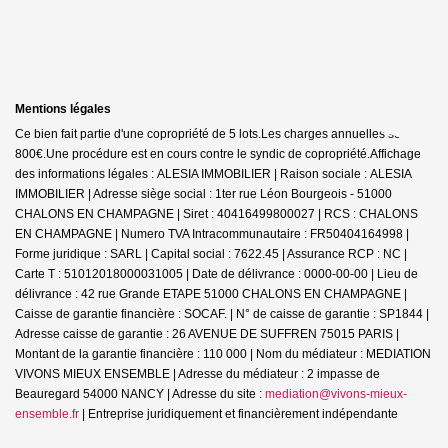
Mentions légales
Ce bien fait partie d'une copropriété de 5 lots.Les charges annuelles sont de
800€.
Une procédure est en cours contre le syndic de copropriété.
Affichage
des informations légales : ALESIA IMMOBILIER | Raison sociale : ALESIA
IMMOBILIER | Adresse siège social : 1ter rue Léon Bourgeois - 51000
CHALONS EN CHAMPAGNE | Siret : 40416499800027 | RCS : CHALONS
EN CHAMPAGNE | Numero TVA Intracommunautaire : FR50404164998 |
Forme juridique : SARL | Capital social : 7622.45 | Assurance RCP : NC |
Carte T : 51012018000031005 | Date de délivrance : 0000-00-00 | Lieu de
délivrance : 42 rue Grande ETAPE 51000 CHALONS EN CHAMPAGNE |
Caisse de garantie financière : SOCAF. | N° de caisse de garantie : SP1844 |
Adresse caisse de garantie : 26 AVENUE DE SUFFREN 75015 PARIS |
Montant de la garantie financière : 110 000 | Nom du médiateur : MEDIATION
VIVONS MIEUX ENSEMBLE | Adresse du médiateur : 2 impasse de
Beauregard 54000 NANCY | Adresse du site :
mediation@vivons-mieux-
ensemble.fr
|
Entreprise juridiquement et financièrement indépendante