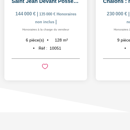
Saint Jean Devant Possesse : maison de charme avec...
144 000 €
|
230 000 €
135 000 €
Honoraires
|
non inclus
n
Honoraires à la charge du vendeur
Honoraires 
128
m²
6
pièce(s)
9
pièce
Réf :
10051