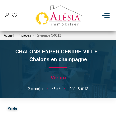
ACHETER
Accueil
4 pièces
Référence S-9112
LOUER
CHALONS HYPER CENTRE VILLE
,
BIENS VENDUS / LOUÉS
Chalons en champagne
ESTIMER
Vendu
NOTRE AGENCE
2
pièce(s)
•
45
m²
•
Réf : S-9112
Qui Sommes Nous
Vendu