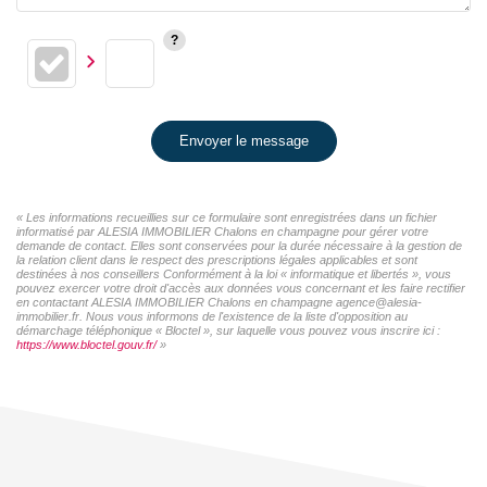
Envoyer le message
« Les informations recueillies sur ce formulaire sont enregistrées dans un fichier
informatisé par ALESIA IMMOBILIER Chalons en champagne pour gérer votre
demande de contact. Elles sont conservées pour la durée nécessaire à la gestion de
la relation client dans le respect des prescriptions légales applicables et sont
destinées à nos conseillers Conformément à la loi « informatique et libertés », vous
pouvez exercer votre droit d'accès aux données vous concernant et les faire rectifier
en contactant ALESIA IMMOBILIER Chalons en champagne agence@alesia-
immobilier.fr. Nous vous informons de l'existence de la liste d'opposition au
démarchage téléphonique « Bloctel », sur laquelle vous pouvez vous inscrire ici :
https://www.bloctel.gouv.fr/
»