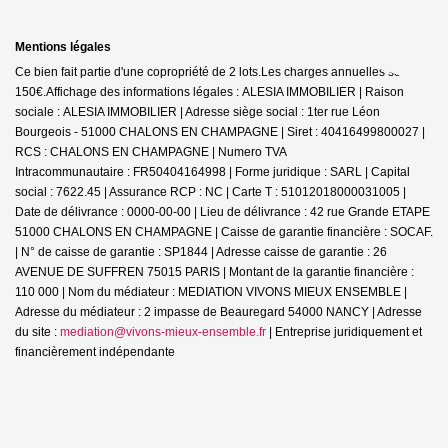
Mentions légales
Ce bien fait partie d'une copropriété de 2 lots.Les charges annuelles sont de
150€.
Affichage des informations légales : ALESIA IMMOBILIER | Raison
sociale : ALESIA IMMOBILIER | Adresse siège social : 1ter rue Léon
Bourgeois - 51000 CHALONS EN CHAMPAGNE | Siret : 40416499800027 |
RCS : CHALONS EN CHAMPAGNE | Numero TVA
Intracommunautaire : FR50404164998 | Forme juridique : SARL | Capital
social : 7622.45 | Assurance RCP : NC |
Carte T : 51012018000031005 |
Date de délivrance : 0000-00-00 | Lieu de délivrance : 42 rue Grande ETAPE
51000 CHALONS EN CHAMPAGNE | Caisse de garantie financière : SOCAF.
| N° de caisse de garantie : SP1844 | Adresse caisse de garantie : 26
AVENUE DE SUFFREN 75015 PARIS | Montant de la garantie financière :
110 000 | Nom du médiateur : MEDIATION VIVONS MIEUX ENSEMBLE |
Adresse du médiateur : 2 impasse de Beauregard 54000 NANCY | Adresse
du site :
mediation@vivons-mieux-ensemble.fr
|
Entreprise juridiquement et
financièrement indépendante