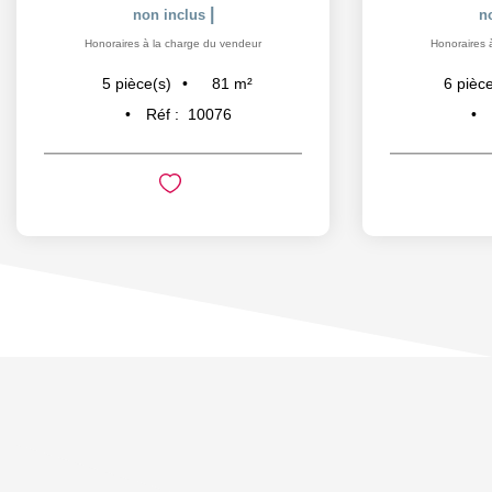
|
non inclus
n
Honoraires à la charge du vendeur
Honoraires 
81
m²
5
pièce(s)
6
pièce
Réf :
10076