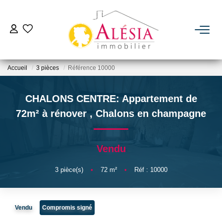
ACHETER
Accueil
3 pièces
Référence 10000
LOUER
CHALONS CENTRE: Appartement de
BIENS VENDUS / LOUÉS
72m² à rénover
,
Chalons en champagne
ESTIMER
Vendu
NOTRE AGENCE
3
pièce(s)
•
72
m²
•
Réf : 10000
Qui Sommes Nous
Vendu
Compromis signé