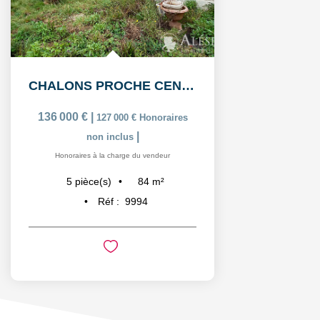
CHALONS PROCHE CENTRE: Maison de 5 pièces avec garage
136 000 €
|
127 000 €
Honoraires
|
non inclus
Honoraires à la charge du vendeur
84
m²
5
pièce(s)
Réf :
9994