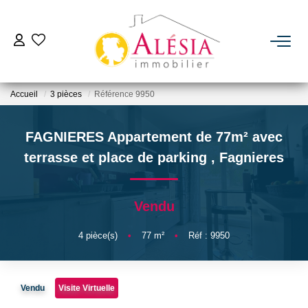
ACHETER
Accueil
3 pièces
Référence 9950
LOUER
FAGNIERES Appartement de 77m² avec
BIENS VENDUS / LOUÉS
terrasse et place de parking
,
Fagnieres
ESTIMER
Vendu
NOTRE AGENCE
4
pièce(s)
•
77
m²
•
Réf : 9950
Qui Sommes Nous
Vendu
Visite Virtuelle