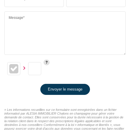
Message*
Envoyer le message
« Les informations recueillies sur ce formulaire sont enregistrées dans un fichier
informatisé par ALESIA IMMOBILIER Chalons en champagne pour gérer votre
demande de contact. Elles sont conservées pour la durée nécessaire à la gestion de
la relation client dans le respect des prescriptions légales applicables et sont
destinées à nos conseillers Conformément à la loi « informatique et libertés », vous
pouvez exercer votre droit d'accès aux données vous concernant et les faire rectifier