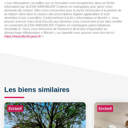
« Les informations recueillies sur ce formulaire sont enregistrées dans un fichier
informatisé par ALESIA IMMOBILIER Chalons en champagne pour gérer votre
demande de contact. Elles sont conservées pour la durée nécessaire à la gestion de
la relation client dans le respect des prescriptions légales applicables et sont
destinées à nos conseillers Conformément à la loi « informatique et libertés », vous
pouvez exercer votre droit d'accès aux données vous concernant et les faire rectifier
en contactant ALESIA IMMOBILIER Chalons en champagne agence@alesia-
immobilier.fr. Nous vous informons de l'existence de la liste d'opposition au
démarchage téléphonique « Bloctel », sur laquelle vous pouvez vous inscrire ici :
https://www.bloctel.gouv.fr/
»
Les biens similaires
Exclusif
Exclusif