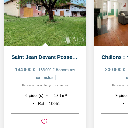
Saint Jean Devant Possesse : maison de charme avec...
144 000 €
|
230 000 €
135 000 €
Honoraires
|
non inclus
n
Honoraires à la charge du vendeur
Honoraires 
128
m²
6
pièce(s)
9
pièce
Réf :
10051