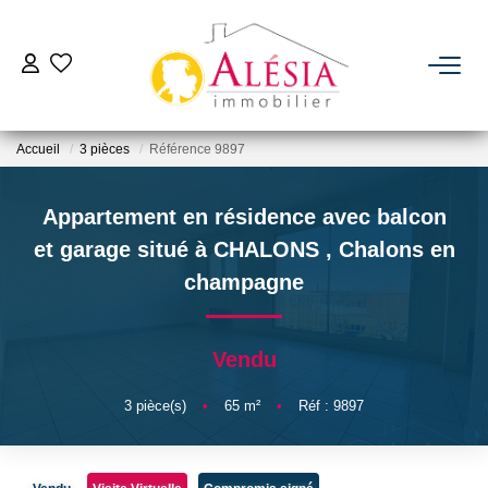
ACHETER
Accueil
3 pièces
Référence 9897
LOUER
Appartement en résidence avec balcon
BIENS VENDUS / LOUÉS
et garage situé à CHALONS
,
Chalons en
champagne
ESTIMER
Vendu
NOTRE AGENCE
3
pièce(s)
•
65
m²
•
Réf : 9897
Qui Sommes Nous