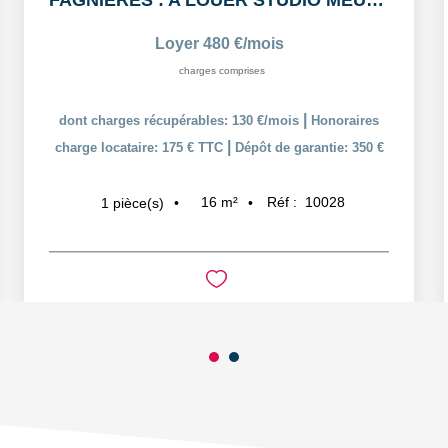
FAGNIERES : A LOUER STUDIO MEUBLÉ
Loyer 480 €/mois
charges comprises
|
dont charges récupérables: 130 €/mois
Honoraires
|
charge locataire: 175 € TTC
Dépôt de garantie: 350 €
16
m²
Réf :
10028
1
pièce(s)