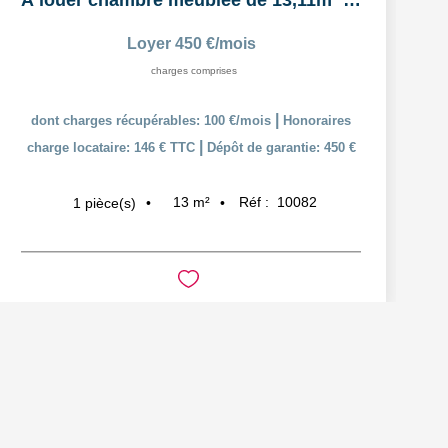
À louer chambre meublée de 13,11m² dans un logement...
Loyer 450 €/mois
charges comprises
|
dont charges récupérables: 100 €/mois
Honoraires
|
charge locataire: 146 € TTC
Dépôt de garantie: 450 €
13
m²
Réf :
10082
1
pièce(s)