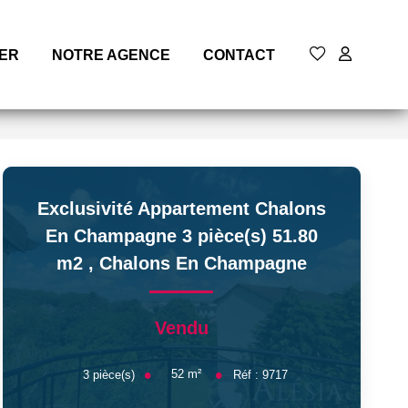
MER
NOTRE AGENCE
CONTACT
Exclusivité Appartement Chalons
En Champagne 3 pièce(s) 51.80
m2
,
Chalons En Champagne
Vendu
52
m²
3
pièce(s)
Réf :
9717