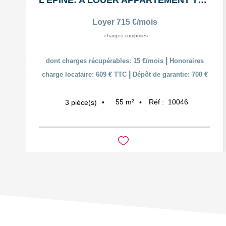
L'ÉPINE: A LOUER APPARTEMENT T3 55,38m² AVEC COUR ET PLACE...
Loyer 715 €/mois
charges comprises
|
dont charges récupérables: 15 €/mois
Honoraires
|
charge locataire: 609 € TTC
Dépôt de garantie: 700 €
55
m²
Réf :
10046
3
pièce(s)