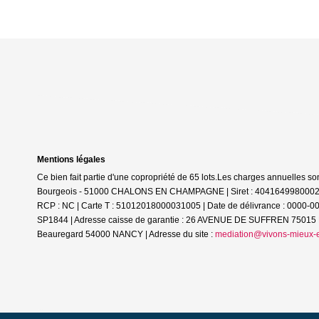
Mentions légales
Ce bien fait partie d'une copropriété de 65 lots.Les charges annuelles so
Bourgeois - 51000 CHALONS EN CHAMPAGNE | Siret : 40416499800027 |
RCP : NC |
Carte T : 51012018000031005 | Date de délivrance : 0000-0
SP1844 | Adresse caisse de garantie : 26 AVENUE DE SUFFREN 75015 PA
Beauregard 54000 NANCY | Adresse du site :
mediation@vivons-mieux-e