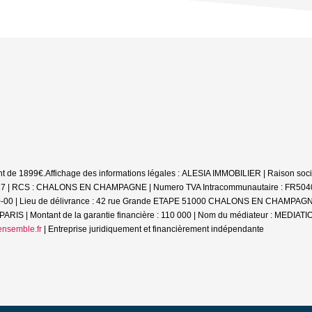
nt de 1899€.
Affichage des informations légales : ALESIA IMMOBILIER | Raison soci
 RCS : CHALONS EN CHAMPAGNE | Numero TVA Intracommunautaire : FR5040416499
0-00 | Lieu de délivrance : 42 rue Grande ETAPE 51000 CHALONS EN CHAMPAGNE | C
RIS | Montant de la garantie financière : 110 000 | Nom du médiateur : MEDI
nsemble.fr
|
Entreprise juridiquement et financièrement indépendante