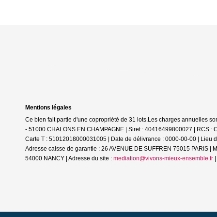
Mentions légales
Ce bien fait partie d'une copropriété de 31 lots.Les charges annuelles so
- 51000 CHALONS EN CHAMPAGNE | Siret : 40416499800027 | RCS : CHA
Carte T : 51012018000031005 | Date de délivrance : 0000-00-00 | Lieu
Adresse caisse de garantie : 26 AVENUE DE SUFFREN 75015 PARIS | Mo
54000 NANCY | Adresse du site :
mediation@vivons-mieux-ensemble.fr