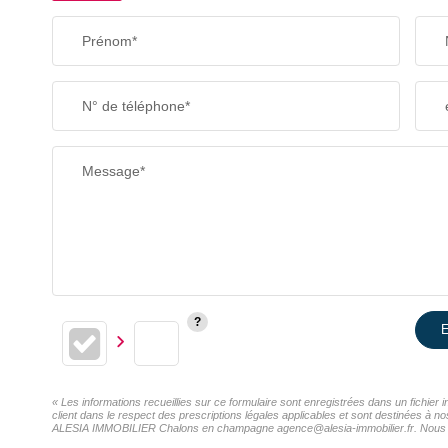
Prénom*
N° de téléphone*
Message*
E
« Les informations recueillies sur ce formulaire sont enregistrées dans un fichi
client dans le respect des prescriptions légales applicables et sont destinées à n
ALESIA IMMOBILIER Chalons en champagne agence@alesia-immobilier.fr. Nous vous i