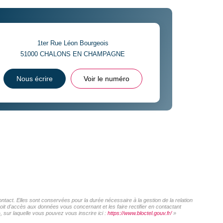
1ter Rue Léon Bourgeois
51000
CHALONS EN CHAMPAGNE
Nous écrire
Voir le numéro
act. Elles sont conservées pour la durée nécessaire à la gestion de la relation
roit d'accès aux données vous concernant et les faire rectifier en contactant
sur laquelle vous pouvez vous inscrire ici :
https://www.bloctel.gouv.fr/
»