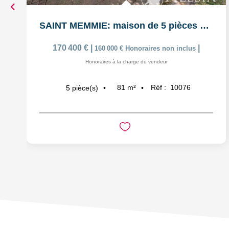
SAINT MEMMIE: maison de 5 pièces sur 574m² de parcelle de...
170 400 €
|
|
160 000 €
Honoraires non inclus
Honoraires à la charge du vendeur
81
m²
Réf :
10076
5
pièce(s)