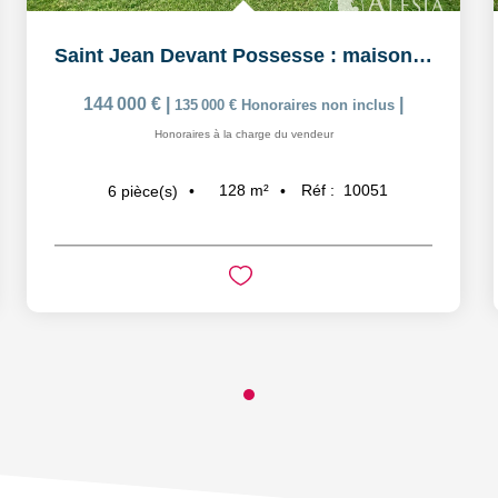
Saint Jean Devant Possesse : maison de charme avec...
144 000 €
|
|
135 000 €
Honoraires non inclus
Honoraires à la charge du vendeur
128
m²
Réf :
10051
6
pièce(s)