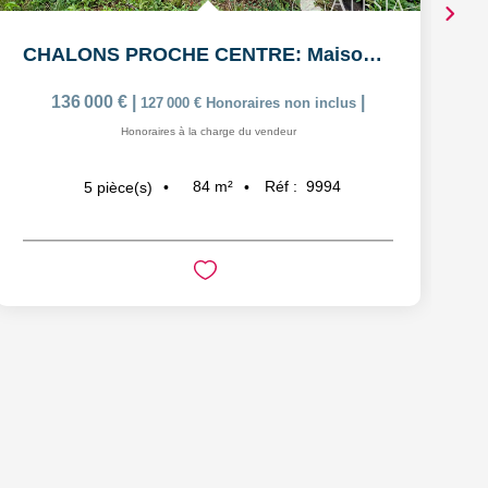
CHALONS PROCHE CENTRE: Maison de 5 pièces avec garage
136 000 €
|
|
127 000 €
Honoraires non inclus
Honoraires à la charge du vendeur
84
m²
Réf :
9994
5
pièce(s)