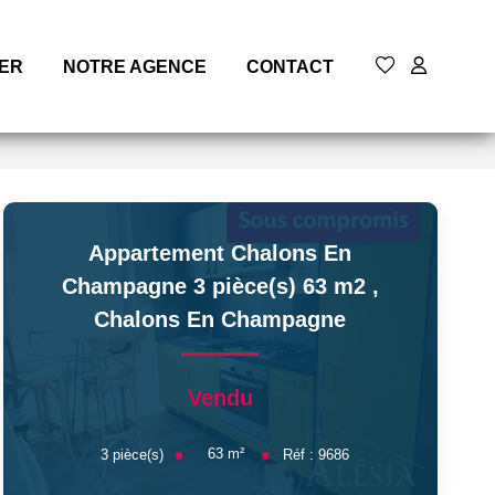
MER
NOTRE AGENCE
CONTACT
Appartement Chalons En
Champagne 3 pièce(s) 63 m2
,
Chalons En Champagne
Vendu
63
m²
3
pièce(s)
Réf :
9686