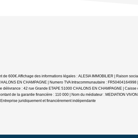
nt de 600€.
Affichage des informations légales : ALESIA IMMOBILIER | Raison socia
LONS EN CHAMPAGNE | Numero TVA Intracommunautaire : FR50404164998 | Forme 
 de délivrance : 42 rue Grande ETAPE 51000 CHALONS EN CHAMPAGNE | Caisse de g
ntant de la garantie financière : 110 000 | Nom du médiateur : MEDIATION VIV
|
Entreprise juridiquement et financièrement indépendante