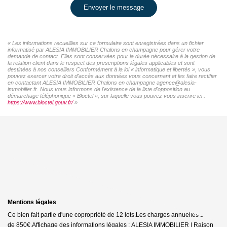
Envoyer le message
« Les informations recueillies sur ce formulaire sont enregistrées dans un fichier
informatisé par ALESIA IMMOBILIER Chalons en champagne pour gérer votre
demande de contact. Elles sont conservées pour la durée nécessaire à la gestion de
la relation client dans le respect des prescriptions légales applicables et sont
destinées à nos conseillers Conformément à la loi « informatique et libertés », vous
pouvez exercer votre droit d'accès aux données vous concernant et les faire rectifier
en contactant ALESIA IMMOBILIER Chalons en champagne agence@alesia-
immobilier.fr. Nous vous informons de l'existence de la liste d'opposition au
démarchage téléphonique « Bloctel », sur laquelle vous pouvez vous inscrire ici :
https://www.bloctel.gouv.fr/
»
Mentions légales
Ce bien fait partie d'une copropriété de 12 lots.Les charges annuelles sont
de 850€.
Affichage des informations légales : ALESIA IMMOBILIER | Raison