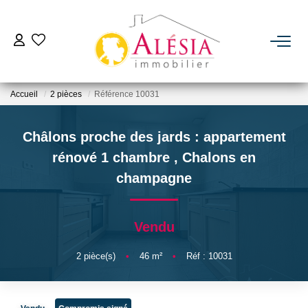
ACHETER
Accueil
2 pièces
Référence 10031
LOUER
Châlons proche des jards : appartement
BIENS VENDUS / LOUÉS
rénové 1 chambre
,
Chalons en
champagne
ESTIMER
Vendu
NOTRE AGENCE
2
pièce(s)
•
46
m²
•
Réf : 10031
Qui Sommes Nous