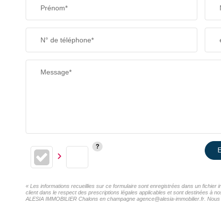
Prénom*
N° de téléphone*
Message*
E
« Les informations recueillies sur ce formulaire sont enregistrées dans un fichi
client dans le respect des prescriptions légales applicables et sont destinées à n
ALESIA IMMOBILIER Chalons en champagne agence@alesia-immobilier.fr. Nous vous i