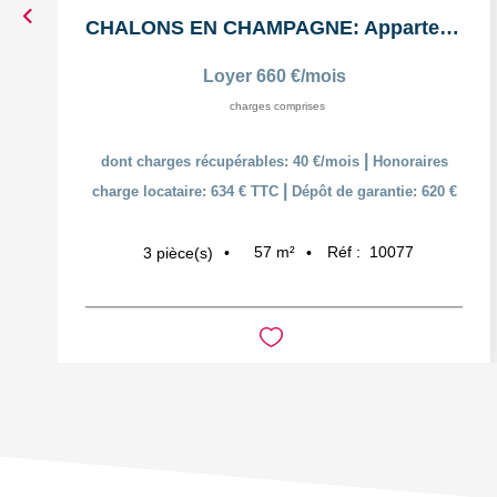
CHALONS EN CHAMPAGNE: Appartement T3 en duplex
Loyer 660 €/mois
charges comprises
|
dont charges récupérables: 40 €/mois
Honoraires
|
charge locataire: 634 € TTC
Dépôt de garantie: 620 €
57
m²
Réf :
10077
3
pièce(s)