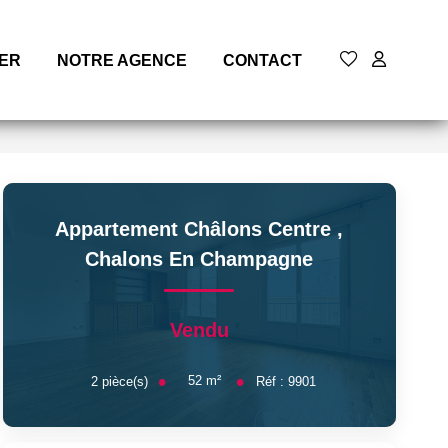
MER
NOTRE AGENCE
CONTACT
Appartement Châlons Centre
,
Chalons En Champagne
Vendu
52
m²
2
pièce(s)
Réf :
9901