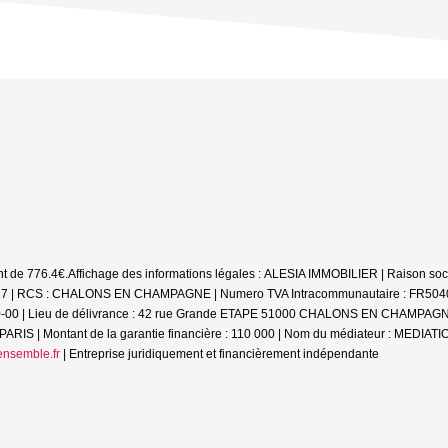
nt de 776.4€.
Affichage des informations légales : ALESIA IMMOBILIER | Raison soci
 RCS : CHALONS EN CHAMPAGNE | Numero TVA Intracommunautaire : FR5040416499
0-00 | Lieu de délivrance : 42 rue Grande ETAPE 51000 CHALONS EN CHAMPAGNE | C
RIS | Montant de la garantie financière : 110 000 | Nom du médiateur : MEDI
nsemble.fr
|
Entreprise juridiquement et financièrement indépendante