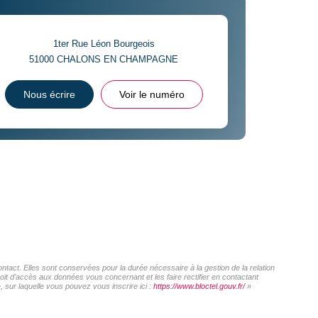
1ter Rue Léon Bourgeois
51000
CHALONS EN CHAMPAGNE
Nous écrire
Voir le numéro
act. Elles sont conservées pour la durée nécessaire à la gestion de la relation
roit d'accès aux données vous concernant et les faire rectifier en contactant
sur laquelle vous pouvez vous inscrire ici :
https://www.bloctel.gouv.fr/
»