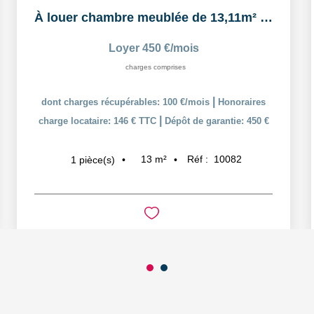
À louer chambre meublée de 13,11m² dans un logement...
Loyer 450 €/mois
charges comprises
|
dont charges récupérables: 100 €/mois
Honoraires
|
charge locataire: 146 € TTC
Dépôt de garantie: 450 €
13
m²
Réf :
10082
1
pièce(s)