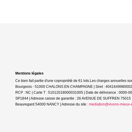
Mentions légales
Ce bien fait partie d'une copropriété de 61 lots.Les charges annuelles so
Bourgeois - 51000 CHALONS EN CHAMPAGNE | Siret : 40416499800027 |
RCP : NC |
Carte T : 51012018000031005 | Date de délivrance : 0000-0
SP1844 | Adresse caisse de garantie : 26 AVENUE DE SUFFREN 75015 PA
Beauregard 54000 NANCY | Adresse du site :
mediation@vivons-mieux-e