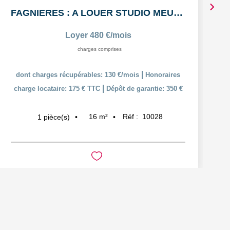
FAGNIERES : A LOUER STUDIO MEUBLÉ
Loyer 480 €/mois
charges comprises
|
dont charges récupérables: 130 €/mois
Honoraires
|
charge locataire: 175 € TTC
Dépôt de garantie: 350 €
16
m²
Réf :
10028
1
pièce(s)