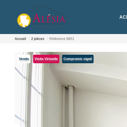
ACH
Accueil
2 pièces
Référence 9851
Vendu
Visite Virtuelle
Compromis signé