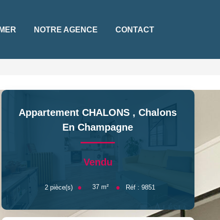
MER
NOTRE AGENCE
CONTACT
Appartement CHALONS
,
Chalons
En Champagne
Vendu
37
m²
2
pièce(s)
Réf :
9851