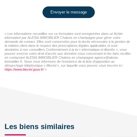
Envoyer le message
« Les informations recueillies sur ce formulaire sont enregistrées dans un fichier
informatisé par ALESIA IMMOBILIER Chalons en champagne pour gérer votre
demande de contact. Elles sont conservées pour la durée nécessaire à la gestion de
la relation client dans le respect des prescriptions légales applicables et sont
destinées à nos conseillers Conformément à la loi « informatique et libertés », vous
pouvez exercer votre droit d'accès aux données vous concernant et les faire rectifier
en contactant ALESIA IMMOBILIER Chalons en champagne agence@alesia-
immobilier.fr. Nous vous informons de l'existence de la liste d'opposition au
démarchage téléphonique « Bloctel », sur laquelle vous pouvez vous inscrire ici :
https://www.bloctel.gouv.fr/
»
Les biens similaires