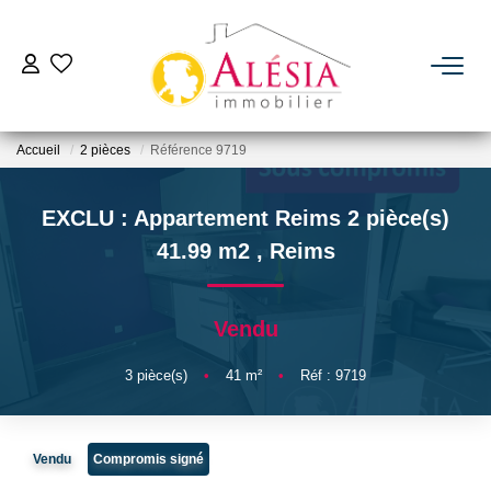
ACHETER
Accueil
2 pièces
Référence 9719
LOUER
EXCLU : Appartement Reims 2 pièce(s)
BIENS VENDUS / LOUÉS
41.99 m2
,
Reims
ESTIMER
Vendu
NOTRE AGENCE
3
pièce(s)
•
41
m²
•
Réf : 9719
Qui Sommes Nous
Vendu
Compromis signé