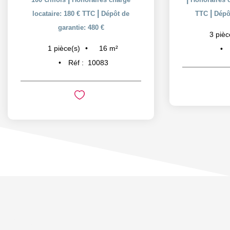
|
|
locataire: 180 € TTC
Dépôt de
TTC
Dépôt
garantie: 480 €
3
pièc
16
m²
1
pièce(s)
Réf :
10083