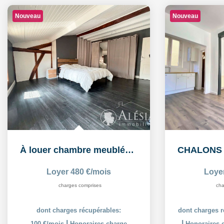
Nouveau
Nouveau
À louer chambre meublée de 16,26 m² dans un logement...
Loyer 480 €/mois
Loye
charges comprises
cha
dont charges récupérables:
dont charges r
|
|
100 €/mois
Honoraires charge
Honoraires c