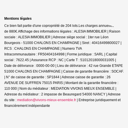
Mentions légales
Ce bien fait partie d'une copropriété de 204 lots.Les charges annuelles sont
de 880€.
Affichage des informations légales : ALESIA IMMOBILIER | Raison
sociale : ALESIA IMMOBILIER | Adresse siège social : 1ter rue Léon
Bourgeois - 51000 CHALONS EN CHAMPAGNE | Siret : 40416499800027 |
RCS : CHALONS EN CHAMPAGNE | Numero TVA
Intracommunautaire : FR50404164998 | Forme juridique : SARL | Capital
social : 7622.45 | Assurance RCP : NC |
Carte T : 51012018000031005 |
Date de délivrance : 0000-00-00 | Lieu de délivrance : 42 rue Grande ETAPE
51000 CHALONS EN CHAMPAGNE | Caisse de garantie financière : SOCAF.
| N° de caisse de garantie : SP1844 | Adresse caisse de garantie : 26
AVENUE DE SUFFREN 75015 PARIS | Montant de la garantie financière :
110 000 | Nom du médiateur : MEDIATION VIVONS MIEUX ENSEMBLE |
Adresse du médiateur : 2 impasse de Beauregard 54000 NANCY | Adresse
du site :
mediation@vivons-mieux-ensemble.fr
|
Entreprise juridiquement et
financièrement indépendante