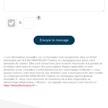
Envoyer le message
« Les informations recueillies sur ce formulaire sont enregistrées dans un fichier
informatisé par ALESIA IMMOBILIER Chalons en champagne pour gérer votre
demande de contact. Elles sont conservées pour la durée nécessaire à la gestion de
la relation client dans le respect des prescriptions légales applicables et sont
destinées à nos conseillers Conformément à la loi « informatique et libertés », vous
pouvez exercer votre droit d'accès aux données vous concernant et les faire rectifier
en contactant ALESIA IMMOBILIER Chalons en champagne agence@alesia-
immobilier.fr. Nous vous informons de l'existence de la liste d'opposition au
démarchage téléphonique « Bloctel », sur laquelle vous pouvez vous inscrire ici :
https://www.bloctel.gouv.fr/
»