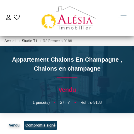
ACHETER
Accueil
Studio T1
Référence s-9188
LOUER
Appartement Chalons En Champagne
,
BIENS VENDUS / LOUÉS
Chalons en champagne
ESTIMER
Vendu
NOTRE AGENCE
1
pièce(s)
•
27
m²
•
Réf : s-9188
Qui Sommes Nous
Vendu
Compromis signé