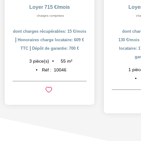
Loyer 715 €/mois
Loye
charges comprises
cha
dont charges récupérables: 15 €/mois
dont char
|
Honoraires charge locataire: 609 €
130 €/mois
|
TTC
Dépôt de garantie: 700 €
locataire: 
gar
55
m²
3
pièce(s)
1
pièc
Réf :
10046