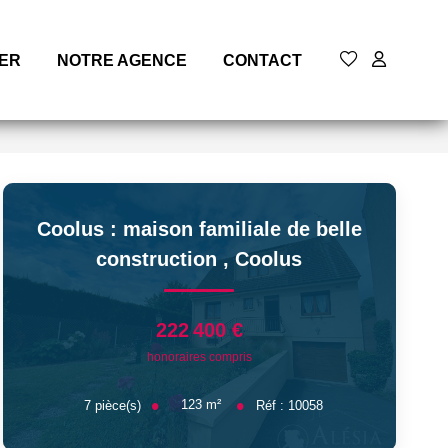
MER
NOTRE AGENCE
CONTACT
Coolus : maison familiale de belle
construction
,
Coolus
222 400 €
honoraires compris
123
m²
7
pièce(s)
Réf :
10058