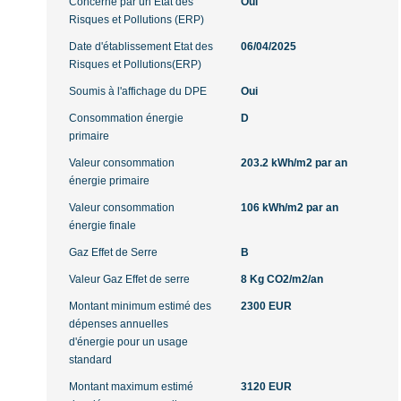
Concerné par un Etat des
Oui
Risques et Pollutions (ERP)
Date d'établissement Etat des
06/04/2025
Risques et Pollutions(ERP)
Soumis à l'affichage du DPE
Oui
Consommation énergie
D
primaire
Valeur consommation
203.2 kWh/m2 par an
énergie primaire
Valeur consommation
106 kWh/m2 par an
énergie finale
Gaz Effet de Serre
B
Valeur Gaz Effet de serre
8 Kg CO2/m2/an
Montant minimum estimé des
2300 EUR
dépenses annuelles
d'énergie pour un usage
standard
Montant maximum estimé
3120 EUR