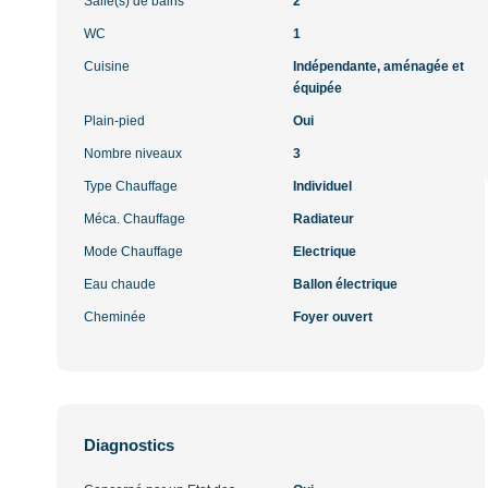
Salle(s) de bains
2
WC
1
Cuisine
Indépendante, aménagée et
équipée
Plain-pied
Oui
Nombre niveaux
3
Type Chauffage
Individuel
Méca. Chauffage
Radiateur
Mode Chauffage
Electrique
Eau chaude
Ballon électrique
Cheminée
Foyer ouvert
Diagnostics