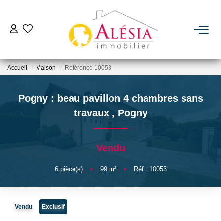
ACHETER
Accueil
Maison
Référence 10053
LOUER
Pogny : beau pavillon 4 chambres sans
BIENS VENDUS / LOUÉS
travaux
,
Pogny
ESTIMER
Vendu
NOTRE AGENCE
6
pièce(s)
•
99
m²
•
Réf : 10053
Qui Sommes Nous
Vendu
Exclusif