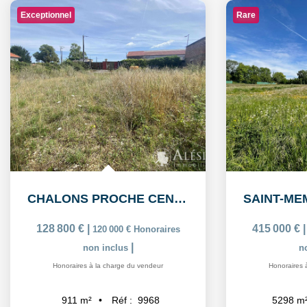
Exceptionnel
Rare
CHALONS PROCHE CENTRE: Terrain à bâtir de 911m2
128 800 €
|
415 000 €
120 000 €
Honoraires
|
non inclus
n
Honoraires à la charge du vendeur
Honoraires 
Réf :
9968
911
m²
5298
m