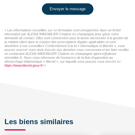
Envoyer le message
« Les informations recueillies sur ce formulaire sont enregistrées dans un fichier
informatisé par ALESIA IMMOBILIER Chalons en champagne pour gérer votre
demande de contact. Elles sont conservées pour la durée nécessaire à la gestion de
la relation client dans le respect des prescriptions légales applicables et sont
destinées à nos conseillers Conformément à la loi « informatique et libertés », vous
pouvez exercer votre droit d'accès aux données vous concernant et les faire rectifier
en contactant ALESIA IMMOBILIER Chalons en champagne agence@alesia-
immobilier.fr. Nous vous informons de l'existence de la liste d'opposition au
démarchage téléphonique « Bloctel », sur laquelle vous pouvez vous inscrire ici :
https://www.bloctel.gouv.fr/
»
Les biens similaires