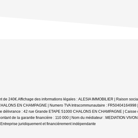
nt de 240€.
Affichage des informations légales : ALESIA IMMOBILIER | Raison socia
LONS EN CHAMPAGNE | Numero TVA Intracommunautaire : FR50404164998 | Forme 
 de délivrance : 42 rue Grande ETAPE 51000 CHALONS EN CHAMPAGNE | Caisse de g
ntant de la garantie financière : 110 000 | Nom du médiateur : MEDIATION VIV
|
Entreprise juridiquement et financièrement indépendante