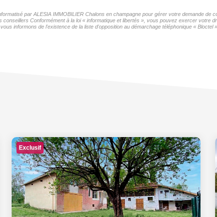
er informatisé par ALESIA IMMOBILIER Chalons en champagne pour gérer votre demande de cont
os conseillers Conformément à la loi « informatique et libertés », vous pouvez exercer votre d
nformons de l'existence de la liste d'opposition au démarchage téléphonique « Bloctel », 
Exclusif