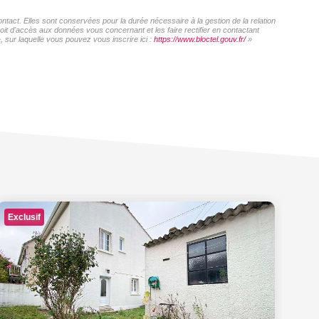
act. Elles sont conservées pour la durée nécessaire à la gestion de la relation
roit d'accès aux données vous concernant et les faire rectifier en contactant
sur laquelle vous pouvez vous inscrire ici :
https://www.bloctel.gouv.fr/
»
Exclusif