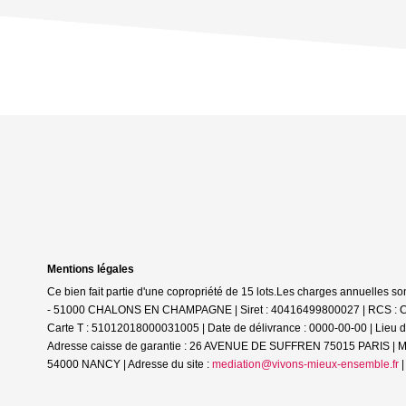
Mentions légales
Ce bien fait partie d'une copropriété de 15 lots.Les charges annuelles so
- 51000 CHALONS EN CHAMPAGNE | Siret : 40416499800027 | RCS : CHA
Carte T : 51012018000031005 | Date de délivrance : 0000-00-00 | Lieu
Adresse caisse de garantie : 26 AVENUE DE SUFFREN 75015 PARIS | Mo
54000 NANCY | Adresse du site :
mediation@vivons-mieux-ensemble.fr