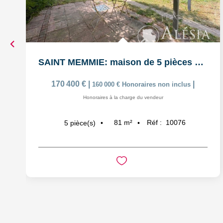
SAINT MEMMIE: maison de 5 pièces sur 574m² de parcelle de...
170 400 €
|
|
160 000 €
Honoraires non inclus
Honoraires à la charge du vendeur
81
m²
Réf :
10076
5
pièce(s)