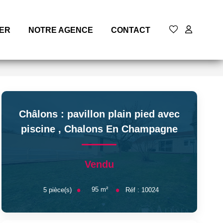
MER
NOTRE AGENCE
CONTACT
Châlons : pavillon plain pied avec
piscine
,
Chalons En Champagne
Vendu
95
m²
5
pièce(s)
Réf :
10024