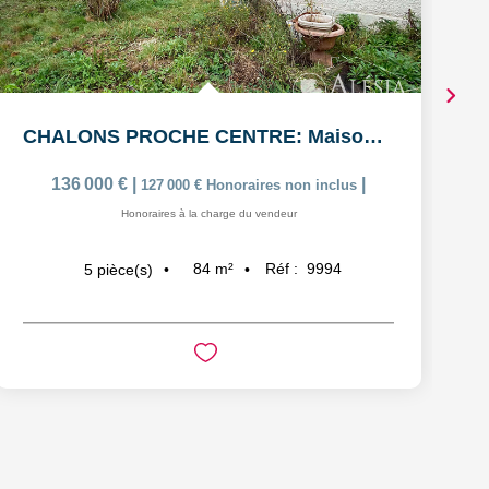
CHALONS PROCHE CENTRE: Maison de 5 pièces avec garage
136 000 €
|
|
127 000 €
Honoraires non inclus
Honoraires à la charge du vendeur
84
m²
Réf :
9994
5
pièce(s)