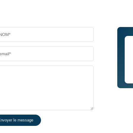
NOM*
email*
nvoyer le message