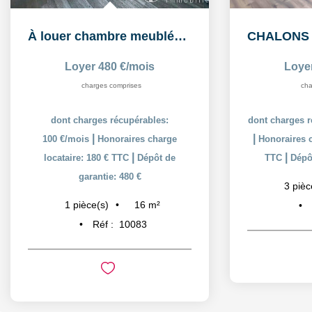
À louer chambre meublée de 16,26 m² dans un logement...
Loyer 480 €/mois
Loye
charges comprises
cha
dont charges récupérables:
dont charges r
|
|
100 €/mois
Honoraires charge
Honoraires c
|
|
locataire: 180 € TTC
Dépôt de
TTC
Dépôt
garantie: 480 €
3
pièc
16
m²
1
pièce(s)
Réf :
10083