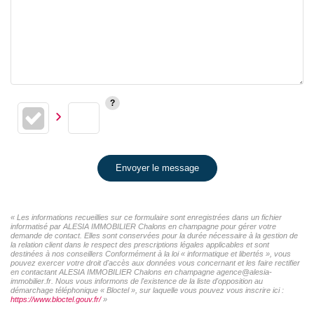
Envoyer le message
« Les informations recueillies sur ce formulaire sont enregistrées dans un fichier
informatisé par ALESIA IMMOBILIER Chalons en champagne pour gérer votre
demande de contact. Elles sont conservées pour la durée nécessaire à la gestion de
la relation client dans le respect des prescriptions légales applicables et sont
destinées à nos conseillers Conformément à la loi « informatique et libertés », vous
pouvez exercer votre droit d'accès aux données vous concernant et les faire rectifier
en contactant ALESIA IMMOBILIER Chalons en champagne agence@alesia-
immobilier.fr. Nous vous informons de l'existence de la liste d'opposition au
démarchage téléphonique « Bloctel », sur laquelle vous pouvez vous inscrire ici :
https://www.bloctel.gouv.fr/
»