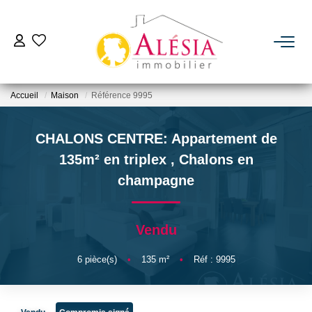
ACHETER
Accueil
Maison
Référence 9995
LOUER
CHALONS CENTRE: Appartement de
BIENS VENDUS / LOUÉS
135m² en triplex
,
Chalons en
champagne
ESTIMER
Vendu
NOTRE AGENCE
6
pièce(s)
•
135
m²
•
Réf : 9995
Qui Sommes Nous