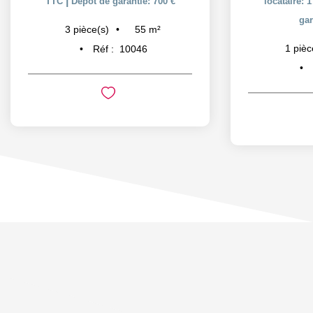
|
TTC
Dépôt de garantie: 700 €
locataire: 
gar
55
m²
3
pièce(s)
1
pièc
Réf :
10046