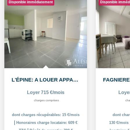
Disponible immédiatement
Disponible imméd
L'ÉPINE: A LOUER APPARTEMENT T3 55,38m² AVEC COUR ET PLACE...
Loyer 715 €/mois
Loye
charges comprises
cha
dont charges récupérables: 15 €/mois
dont char
|
Honoraires charge locataire: 609 €
130 €/mois