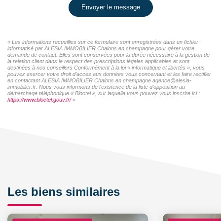
Envoyer le message
« Les informations recueillies sur ce formulaire sont enregistrées dans un fichier
informatisé par ALESIA IMMOBILIER Chalons en champagne pour gérer votre
demande de contact. Elles sont conservées pour la durée nécessaire à la gestion de
la relation client dans le respect des prescriptions légales applicables et sont
destinées à nos conseillers Conformément à la loi « informatique et libertés », vous
pouvez exercer votre droit d'accès aux données vous concernant et les faire rectifier
en contactant ALESIA IMMOBILIER Chalons en champagne agence@alesia-
immobilier.fr. Nous vous informons de l'existence de la liste d'opposition au
démarchage téléphonique « Bloctel », sur laquelle vous pouvez vous inscrire ici :
https://www.bloctel.gouv.fr/
»
Les biens similaires