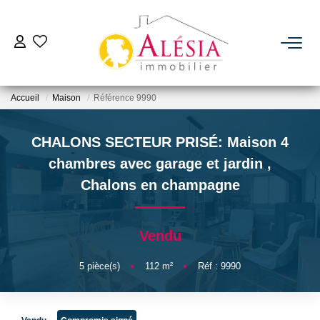
ACHETER
Accueil
Maison
Référence 9990
LOUER
CHALONS SECTEUR PRISÉ: Maison 4
BIENS VENDUS / LOUÉS
chambres avec garage et jardin
,
Chalons en champagne
ESTIMER
Vendu
NOTRE AGENCE
5
pièce(s)
•
112
m²
•
Réf : 9990
Qui Sommes Nous