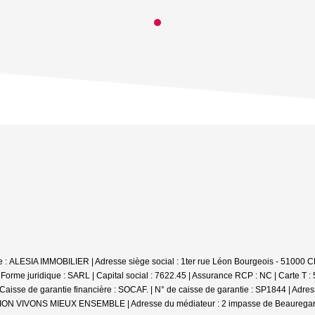
iale : ALESIA IMMOBILIER | Adresse siège social : 1ter rue Léon Bourgeois - 
e juridique : SARL | Capital social : 7622.45 | Assurance RCP : NC |
Carte T :
se de garantie financière : SOCAF. | N° de caisse de garantie : SP1844 | Adr
DIATION VIVONS MIEUX ENSEMBLE | Adresse du médiateur : 2 impasse de Beauregar