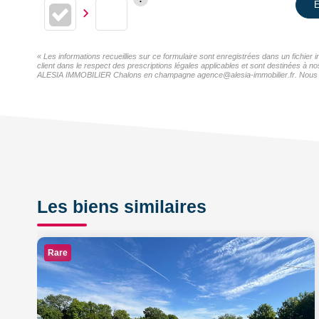
E
« Les informations recueillies sur ce formulaire sont enregistrées dans un fichi
client dans le respect des prescriptions légales applicables et sont destinées à n
ALESIA IMMOBILIER Chalons en champagne agence@alesia-immobilier.fr. Nous vous i
Les biens similaires
Rare