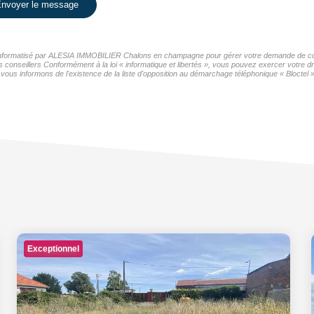
nvoyer le message
er informatisé par ALESIA IMMOBILIER Chalons en champagne pour gérer votre demande de cont
os conseillers Conformément à la loi « informatique et libertés », vous pouvez exercer votre d
nformons de l'existence de la liste d'opposition au démarchage téléphonique « Bloctel », 
Exceptionnel