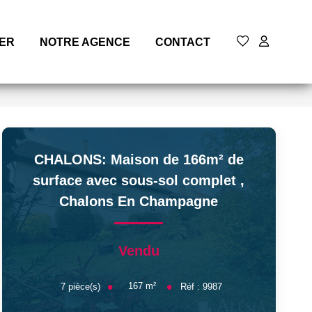
MER
NOTRE AGENCE
CONTACT
CHALONS: Maison de 166m² de
surface avec sous-sol complet
,
Chalons En Champagne
Vendu
167
m²
7
pièce(s)
Réf :
9987