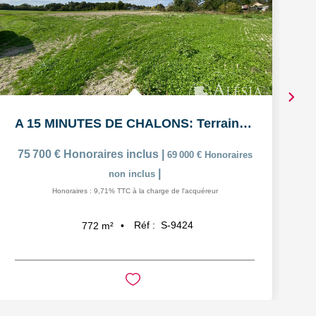
A 15 MINUTES DE CHALONS: Terrain à bâtir viabilisé de 772m²
75 700 €
Honoraires inclus
|
69 000 €
Honoraires
|
non inclus
Honoraires : 9,71% TTC à la charge de l'acquéreur
Réf :
S-9424
772
m²