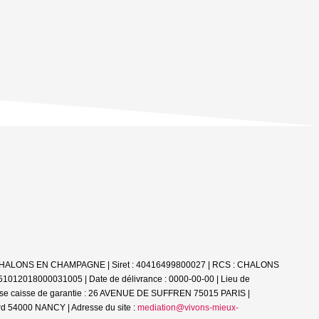
51000 CHALONS EN CHAMPAGNE | Siret : 40416499800027 | RCS : CHALONS
 51012018000031005 | Date de délivrance : 0000-00-00 | Lieu de
esse caisse de garantie : 26 AVENUE DE SUFFREN 75015 PARIS |
d 54000 NANCY | Adresse du site :
mediation@vivons-mieux-