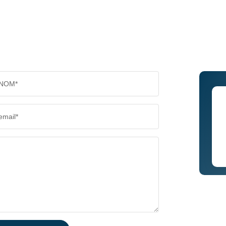
NOM*
email*