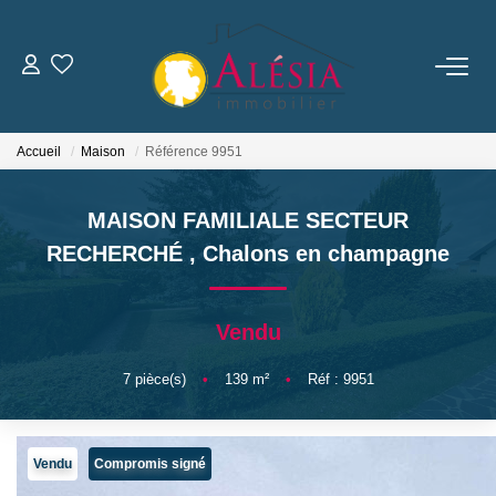
ACHETER
Accueil
Maison
Référence 9951
LOUER
MAISON FAMILIALE SECTEUR
BIENS VENDUS / LOUÉS
RECHERCHÉ
,
Chalons en champagne
ESTIMER
Vendu
NOTRE AGENCE
7
pièce(s)
•
139
m²
•
Réf : 9951
Qui Sommes Nous
Vendu
Compromis signé