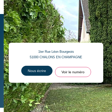
Ce bien est soumis à un diagnostic ERP (État
des Risques et Pollutions). Pour en savoir plus,
rendez-vous sur
https://www.georisques.gouv.fr/
1ter Rue Léon Bourgeois
51000
CHALONS EN CHAMPAGNE
Nous écrire
Voir le numéro