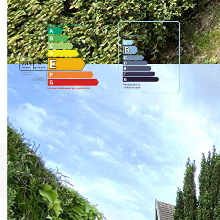
Montant estimé des dépenses annuelles d'énergie pour un
usage standard entre 3140€ et 4300€. indexées aux années
2021,2022 et 2023 (abonnement compris).
Imprimer
Partager