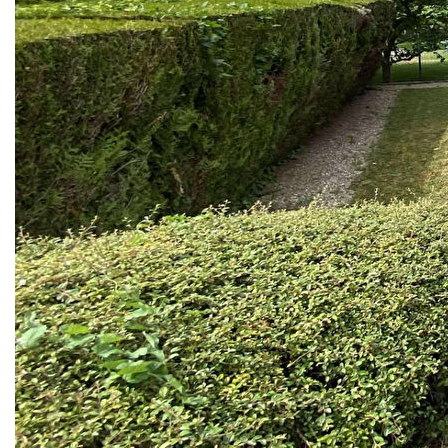
Parfaitement adaptée à une vie de famille, elle offre un
cadre de vie agréable et confortable.
Au rez-de-chaussée, vous découvrirez un spacieux séjour,
agrémenté d'une cheminée conviviale, avec un accès
direct à la terrasse, idéale pour profiter des beaux jours. La
cuisine est aménagée et indépendante.
La maison dispose de 4 chambres confortables réparties
sur deux niveaux, ainsi que de 2 salles de bain bien
agencées. Le tout est complété par un sous-sol complet,
offrant de nombreuses possibilités de rangement ou
d'aménagement (atelier, buanderie, salle de jeux?).
Le jardin soigneusement entretenu entoure la maison et
invite à la détente dans un environnement calme et
verdoyant.
Un bien rare sur le secteur, à visiter sans tarder !
Nos honoraires
Nous contacter
Diagnostics énergétiques