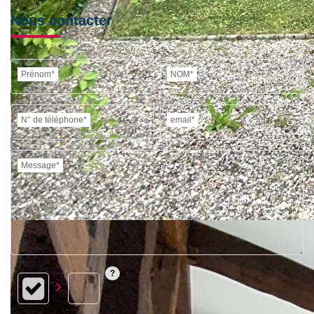
Nous contacter
Prénom*
NOM*
N° de téléphone*
email*
Message*