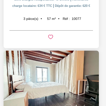
|
charge locataire: 634 € TTC
Dépôt de garantie: 620 €
57
m²
Réf :
10077
3
pièce(s)