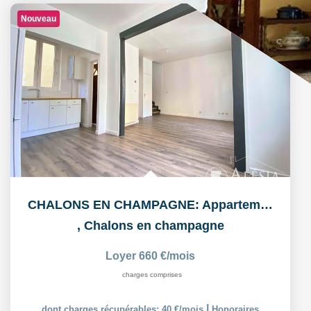
Nouveau
CHALONS EN CHAMPAGNE: Appartement T3 en duplex
,
Chalons en champagne
Loyer 660 €/mois
charges comprises
|
dont charges récupérables: 40 €/mois
Honoraires