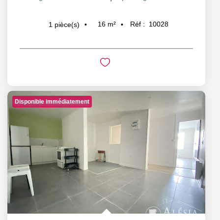
16
m²
Réf :
10028
1
pièce(s)
Disponible immédiatement