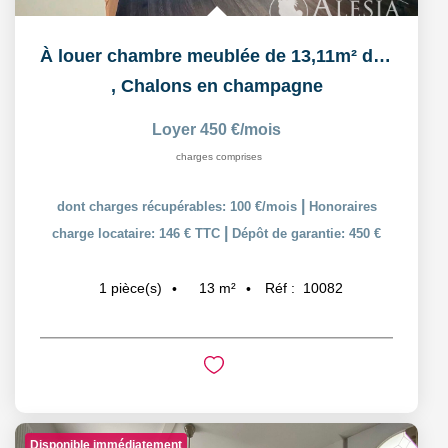
À louer chambre meublée de 13,11m² dans un logement...
,
Chalons en champagne
Loyer 450 €/mois
charges comprises
|
dont charges récupérables: 100 €/mois
Honoraires
|
charge locataire: 146 € TTC
Dépôt de garantie: 450 €
13
m²
Réf :
10082
1
pièce(s)
Disponible immédiatement