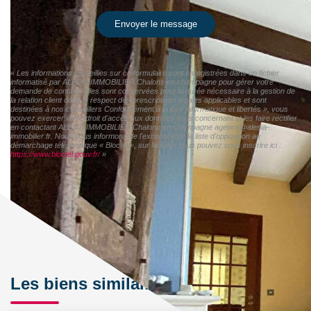
Envoyer le message
« Les informations recueillies sur ce formulaire sont enregistrées dans un fichier
informatisé par ALESIA IMMOBILIER Chalons en champagne pour gérer votre
demande de contact. Elles sont conservées pour la durée nécessaire à la gestion de
la relation client dans le respect des prescriptions légales applicables et sont
destinées à nos conseillers Conformément à la loi « informatique et libertés », vous
pouvez exercer votre droit d'accès aux données vous concernant et les faire rectifier
en contactant ALESIA IMMOBILIER Chalons en champagne agence@alesia-
immobilier.fr. Nous vous informons de l'existence de la liste d'opposition au
démarchage téléphonique « Bloctel », sur laquelle vous pouvez vous inscrire ici :
https://www.bloctel.gouv.fr/
»
Les biens similaires