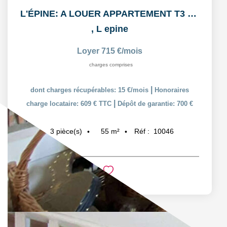
L'ÉPINE: A LOUER APPARTEMENT T3 55,38m² AVEC COUR ET PLACE...
,
L epine
Loyer 715 €/mois
charges comprises
|
dont charges récupérables: 15 €/mois
Honoraires
|
charge locataire: 609 € TTC
Dépôt de garantie: 700 €
55
m²
Réf :
10046
3
pièce(s)