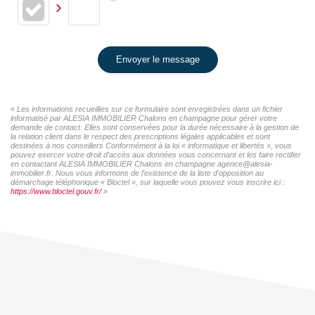
Envoyer le message
« Les informations recueillies sur ce formulaire sont enregistrées dans un fichier
informatisé par ALESIA IMMOBILIER Chalons en champagne pour gérer votre
demande de contact. Elles sont conservées pour la durée nécessaire à la gestion de
la relation client dans le respect des prescriptions légales applicables et sont
destinées à nos conseillers Conformément à la loi « informatique et libertés », vous
pouvez exercer votre droit d'accès aux données vous concernant et les faire rectifier
en contactant ALESIA IMMOBILIER Chalons en champagne agence@alesia-
immobilier.fr. Nous vous informons de l'existence de la liste d'opposition au
démarchage téléphonique « Bloctel », sur laquelle vous pouvez vous inscrire ici :
https://www.bloctel.gouv.fr/
»