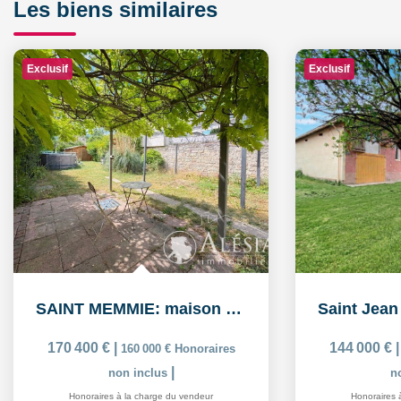
Les biens similaires
Exclusif
Exclusif
SAINT MEMMIE: maison de 5 pièces sur 574m² de parcelle de...
170 400 €
|
144 000 €
|
160 000 €
Honoraires
13
|
non inclus
non 
Honoraires à la charge du vendeur
Honoraires à l