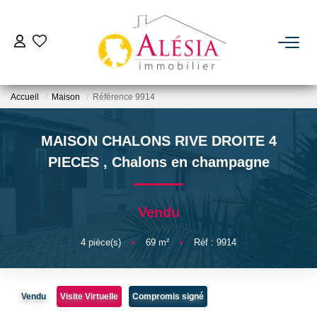
ACHETER
Accueil
Maison
Référence 9914
LOUER
MAISON CHALONS RIVE DROITE 4
BIENS VENDUS / LOUÉS
PIECES
,
Chalons en champagne
ESTIMER
Vendu
NOTRE AGENCE
4
pièce(s)
•
69
m²
•
Réf : 9914
Qui Sommes Nous
Vendu
Visite Virtuelle
Compromis signé