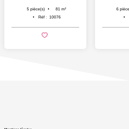
81
m²
5
pièce(s)
6
pièce(s
Réf :
10076
Ré