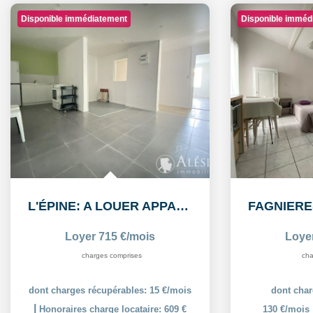
Disponible immédiatement
Disponible imméd
L'ÉPINE: A LOUER APPARTEMENT T3 55,38m² AVEC COUR ET PLACE...
Loyer 715 €/mois
Loye
charges comprises
cha
dont charges récupérables: 15 €/mois
dont char
|
Honoraires charge locataire: 609 €
130 €/mois