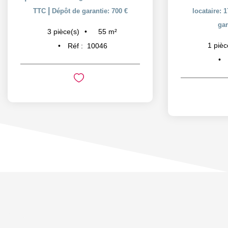
|
TTC
Dépôt de garantie: 700 €
locataire: 
gar
55
m²
3
pièce(s)
1
pièc
Réf :
10046