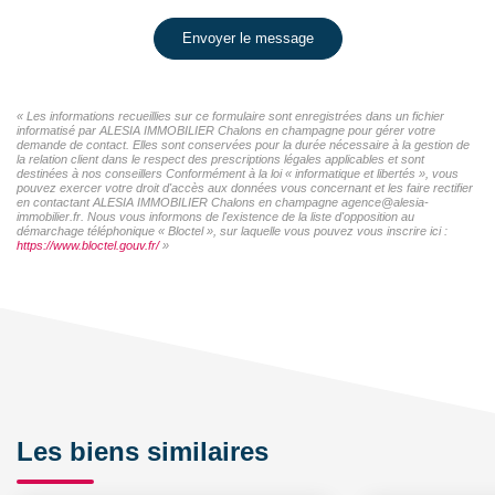
Envoyer le message
« Les informations recueillies sur ce formulaire sont enregistrées dans un fichier
informatisé par ALESIA IMMOBILIER Chalons en champagne pour gérer votre
demande de contact. Elles sont conservées pour la durée nécessaire à la gestion de
la relation client dans le respect des prescriptions légales applicables et sont
destinées à nos conseillers Conformément à la loi « informatique et libertés », vous
pouvez exercer votre droit d'accès aux données vous concernant et les faire rectifier
en contactant ALESIA IMMOBILIER Chalons en champagne agence@alesia-
immobilier.fr. Nous vous informons de l'existence de la liste d'opposition au
démarchage téléphonique « Bloctel », sur laquelle vous pouvez vous inscrire ici :
https://www.bloctel.gouv.fr/
»
Les biens similaires