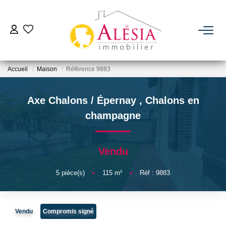
ACHETER
Accueil
Maison
Référence 9883
LOUER
Axe Chalons / Épernay
,
Chalons en
BIENS VENDUS / LOUÉS
champagne
ESTIMER
Vendu
NOTRE AGENCE
5
pièce(s)
•
115
m²
•
Réf : 9883
Qui Sommes Nous
Vendu
Compromis signé