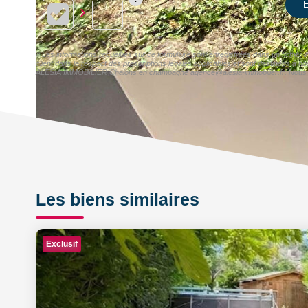
E
« Les informations recueillies sur ce formulaire sont enregistrées dans un fichi
client dans le respect des prescriptions légales applicables et sont destinées à n
ALESIA IMMOBILIER Chalons en champagne agence@alesia-immobilier.fr. Nous vous i
Les biens similaires
Exclusif