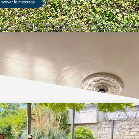
nvoyer le message
er informatisé par ALESIA IMMOBILIER Chalons en champagne pour gérer votre demande de cont
os conseillers Conformément à la loi « informatique et libertés », vous pouvez exercer votre d
nformons de l'existence de la liste d'opposition au démarchage téléphonique « Bloctel », 