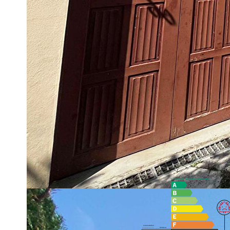
Découvrez votre futur chez-vous : une maison qui allie confort
Cette maison individuelle vous offre tout ce dont vous avez 
surélevé, profitez d'un espace de vie lumineux et spacieux.
Deux chambres confortables vous accueillent. En sous-sol
idéal pour le télétravail ou pour créer un coin détente.
Aucun travaux à prévoir ! Cette maison a été soigneusement e
Vous serez séduit par son terrain spacieux, sans vis-à-vis, o
Située à proximité des commerces, cette maison combine parf
opportunité unique !
Contactez-nous dès aujourd'hui pour une visite et laissez-vo
Diagnostics énergétiques