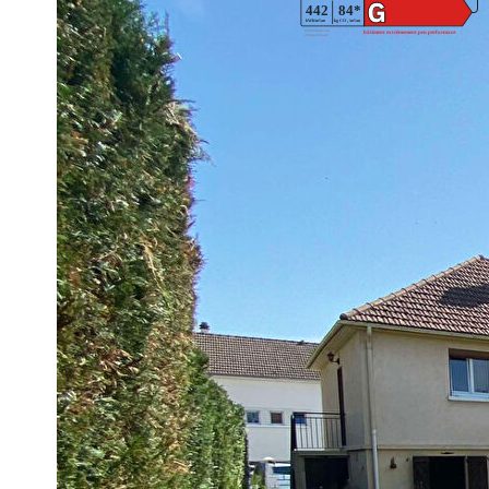
Logement à consommation énergétique excessive. : classe G.
standard entre 2660€ et 3650€. Pour la date de référence 01/
Impri
Nos honoraires
Ce bien est soumis à un diagnostic ERP (État des Ris
https://www.georisques.gouv.fr/