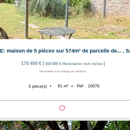
 maison de 5 pièces sur 574m² de parcelle de...
,
S
170 400 €
|
|
160 000 €
Honoraires non inclus
Honoraires à la charge du vendeur
81
m²
Réf :
10076
5
pièce(s)