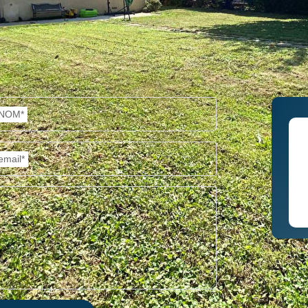
NOM*
email*