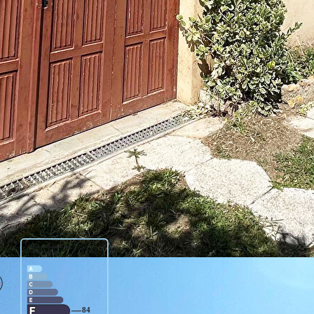
, espace, et praticité !
besoin pour une vie sereine et agréable. En rez-de-chaussée
 : une troisième chambre et un espace bureau. Aménagement
ntretenue et est prête à vous accueillir sans délai.
ffrant une intimité totale pour vos moments en extérieur.
aitement tranquillité et praticité. Ne manquez pas cette
us séduire.