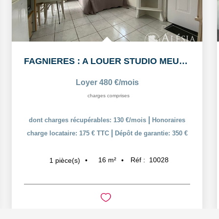
FAGNIERES : A LOUER STUDIO MEUBLÉ
Loyer 480 €/mois
charges comprises
|
dont charges récupérables: 130 €/mois
Honoraires
|
charge locataire: 175 € TTC
Dépôt de garantie: 350 €
16
m²
Réf :
10028
1
pièce(s)