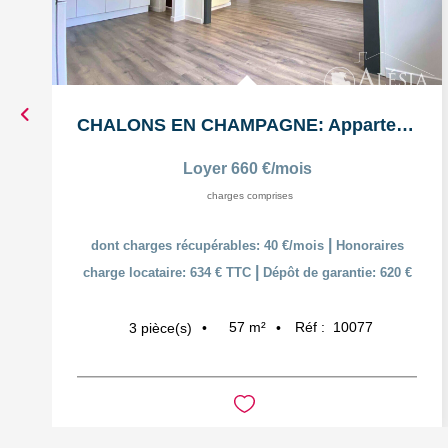
CHALONS EN CHAMPAGNE: Appartement T3 en duplex
Loyer 660 €/mois
charges comprises
|
dont charges récupérables: 40 €/mois
Honoraires
|
charge locataire: 634 € TTC
Dépôt de garantie: 620 €
57
m²
Réf :
10077
3
pièce(s)