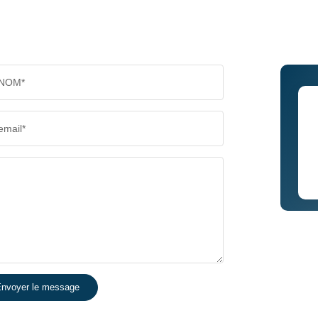
NOM*
email*
nvoyer le message