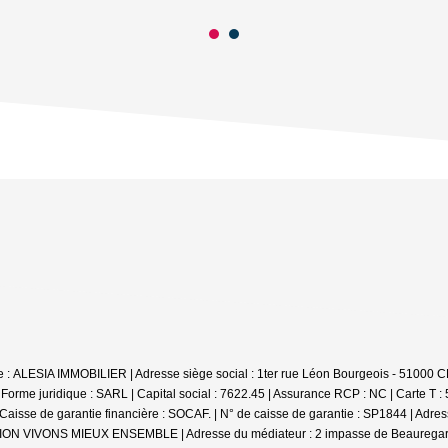
iale : ALESIA IMMOBILIER | Adresse siège social : 1ter rue Léon Bourgeois - 
e juridique : SARL | Capital social : 7622.45 | Assurance RCP : NC |
Carte T :
se de garantie financière : SOCAF. | N° de caisse de garantie : SP1844 | Adr
DIATION VIVONS MIEUX ENSEMBLE | Adresse du médiateur : 2 impasse de Beauregar