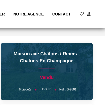
MER
NOTRE AGENCE
CONTACT
Maison axe Châlons / Reims
,
Chalons En Champagne
Vendu
153
m²
6
pièce(s)
Réf :
S-9391