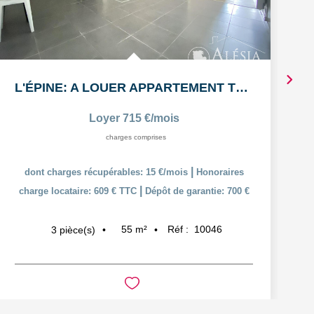
L'ÉPINE: A LOUER APPARTEMENT T3 55,38m² AVEC COUR ET PLACE...
Loyer 715 €/mois
charges comprises
|
dont charges récupérables: 15 €/mois
Honoraires
|
charge locataire: 609 € TTC
Dépôt de garantie: 700 €
55
m²
Réf :
10046
3
pièce(s)