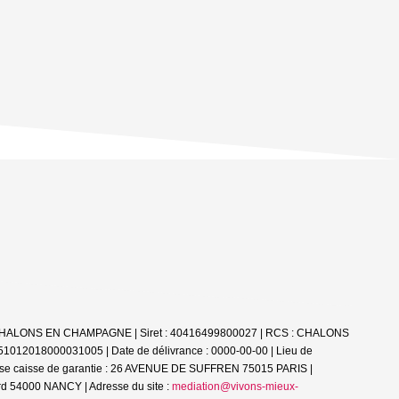
51000 CHALONS EN CHAMPAGNE | Siret : 40416499800027 | RCS : CHALONS
 51012018000031005 | Date de délivrance : 0000-00-00 | Lieu de
esse caisse de garantie : 26 AVENUE DE SUFFREN 75015 PARIS |
d 54000 NANCY | Adresse du site :
mediation@vivons-mieux-