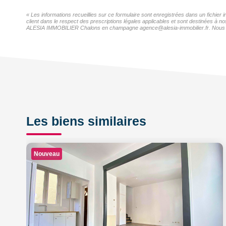
« Les informations recueillies sur ce formulaire sont enregistrées dans un fichi
client dans le respect des prescriptions légales applicables et sont destinées à n
ALESIA IMMOBILIER Chalons en champagne agence@alesia-immobilier.fr. Nous vous i
Les biens similaires
Nouveau