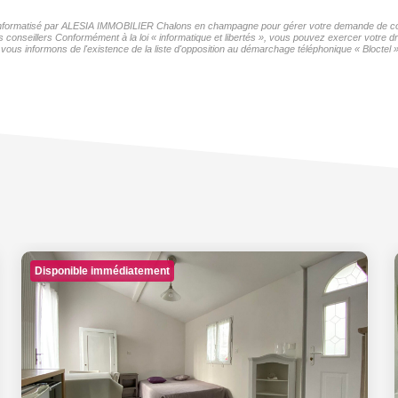
er informatisé par ALESIA IMMOBILIER Chalons en champagne pour gérer votre demande de cont
os conseillers Conformément à la loi « informatique et libertés », vous pouvez exercer votre d
nformons de l'existence de la liste d'opposition au démarchage téléphonique « Bloctel », 
Disponible immédiatement