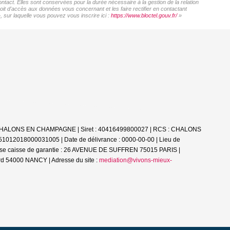
act. Elles sont conservées pour la durée nécessaire à la gestion de la relation
roit d'accès aux données vous concernant et les faire rectifier en contactant
sur laquelle vous pouvez vous inscrire ici :
https://www.bloctel.gouv.fr/
»
51000 CHALONS EN CHAMPAGNE | Siret : 40416499800027 | RCS : CHALONS
 51012018000031005 | Date de délivrance : 0000-00-00 | Lieu de
esse caisse de garantie : 26 AVENUE DE SUFFREN 75015 PARIS |
d 54000 NANCY | Adresse du site :
mediation@vivons-mieux-