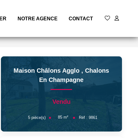
MER
NOTRE AGENCE
CONTACT
Maison Châlons Agglo
,
Chalons
En Champagne
Vendu
85
m²
5
pièce(s)
Réf :
9861