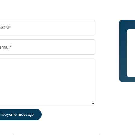
NOM*
email*
nvoyer le message