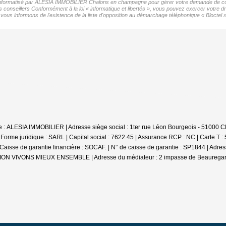
er informatisé par ALESIA IMMOBILIER Chalons en champagne pour gérer votre demande de cont
os conseillers Conformément à la loi « informatique et libertés », vous pouvez exercer votre d
nformons de l'existence de la liste d'opposition au démarchage téléphonique « Bloctel », 
iale : ALESIA IMMOBILIER | Adresse siège social : 1ter rue Léon Bourgeois - 
e juridique : SARL | Capital social : 7622.45 | Assurance RCP : NC |
Carte T :
se de garantie financière : SOCAF. | N° de caisse de garantie : SP1844 | Adr
DIATION VIVONS MIEUX ENSEMBLE | Adresse du médiateur : 2 impasse de Beauregar