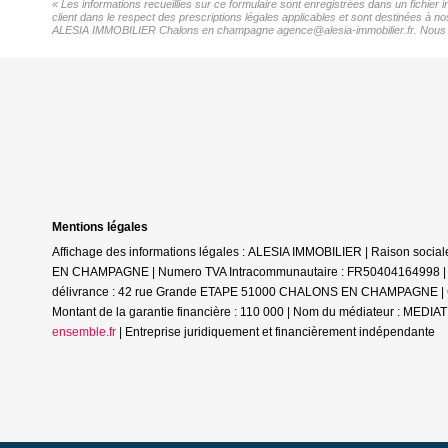
« Les informations recueillies sur ce formulaire sont enregistrées dans un fichi
client dans le respect des prescriptions légales applicables et sont destinées à n
ALESIA IMMOBILIER Chalons en champagne agence@alesia-immobilier.fr. Nous vous i
Mentions légales
Affichage des informations légales : ALESIA IMMOBILIER | Raison soc
EN CHAMPAGNE | Numero TVA Intracommunautaire : FR50404164998 | Form
délivrance : 42 rue Grande ETAPE 51000 CHALONS EN CHAMPAGNE | Cais
Montant de la garantie financière : 110 000 | Nom du médiateur : ME
ensemble.fr
|
Entreprise juridiquement et financièrement indépendante