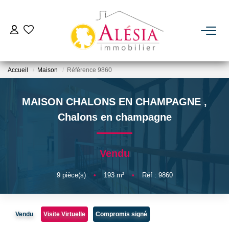
ACHETER
Accueil
Maison
Référence 9860
LOUER
MAISON CHALONS EN CHAMPAGNE
,
BIENS VENDUS / LOUÉS
Chalons en champagne
ESTIMER
Vendu
NOTRE AGENCE
9
pièce(s)
•
193
m²
•
Réf : 9860
Qui Sommes Nous
Vendu
Visite Virtuelle
Compromis signé