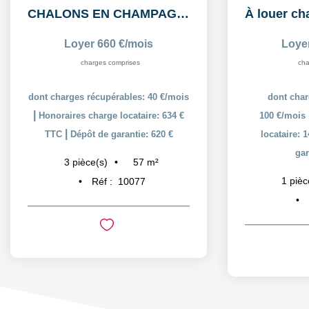
CHALONS EN CHAMPAGNE: Appartement T3 en duplex
Loyer 660 €/mois
Loye
charges comprises
cha
dont charges récupérables: 40 €/mois
dont char
|
Honoraires charge locataire: 634 €
100 €/mois
|
TTC
Dépôt de garantie: 620 €
locataire: 
gar
57
m²
3
pièce(s)
1
pièc
Réf :
10077