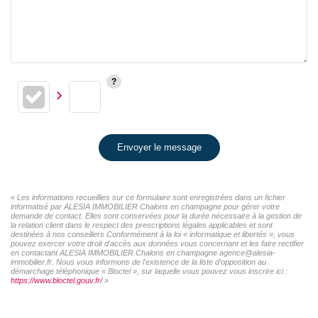
Envoyer le message
« Les informations recueillies sur ce formulaire sont enregistrées dans un fichier
informatisé par ALESIA IMMOBILIER Chalons en champagne pour gérer votre
demande de contact. Elles sont conservées pour la durée nécessaire à la gestion de
la relation client dans le respect des prescriptions légales applicables et sont
destinées à nos conseillers Conformément à la loi « informatique et libertés », vous
pouvez exercer votre droit d'accès aux données vous concernant et les faire rectifier
en contactant ALESIA IMMOBILIER Chalons en champagne agence@alesia-
immobilier.fr. Nous vous informons de l'existence de la liste d'opposition au
démarchage téléphonique « Bloctel », sur laquelle vous pouvez vous inscrire ici :
https://www.bloctel.gouv.fr/
»