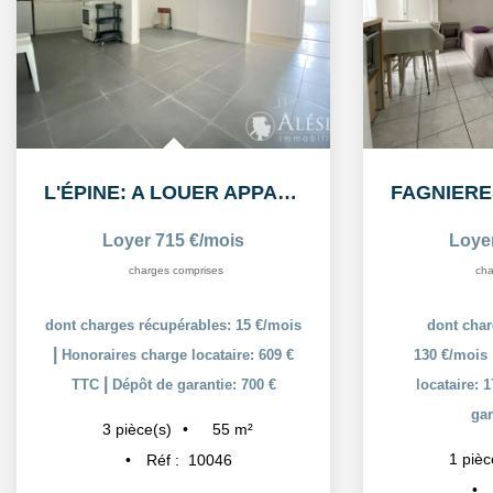
L'ÉPINE: A LOUER APPARTEMENT T3 55,38m² AVEC COUR ET PLACE...
Loyer 715 €/mois
Loye
charges comprises
cha
dont charges récupérables: 15 €/mois
dont char
|
Honoraires charge locataire: 609 €
130 €/mois
|
TTC
Dépôt de garantie: 700 €
locataire: 
gar
55
m²
3
pièce(s)
1
pièc
Réf :
10046