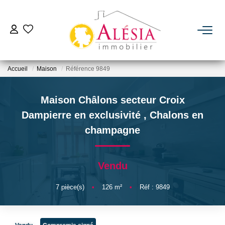
ACHETER
Accueil
Maison
Référence 9849
LOUER
Maison Châlons secteur Croix
BIENS VENDUS / LOUÉS
Dampierre en exclusivité
,
Chalons en
champagne
ESTIMER
Vendu
NOTRE AGENCE
7
pièce(s)
•
126
m²
•
Réf : 9849
Qui Sommes Nous