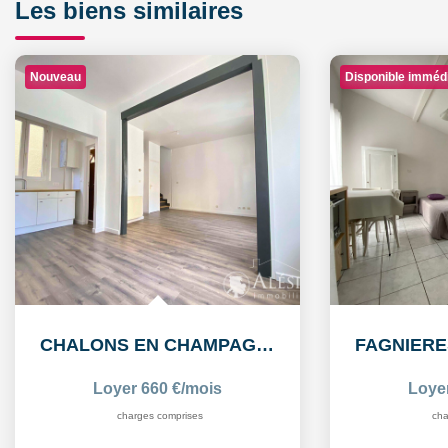
Les biens similaires
Nouveau
Disponible imméd
CHALONS EN CHAMPAGNE: Appartement T3 en duplex
Loyer 660 €/mois
Loye
charges comprises
cha