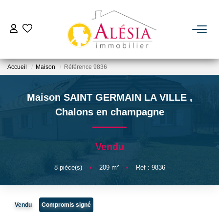
ACHETER
Accueil
Maison
Référence 9836
LOUER
Maison SAINT GERMAIN LA VILLE
,
BIENS VENDUS / LOUÉS
Chalons en champagne
ESTIMER
Vendu
NOTRE AGENCE
8
pièce(s)
•
209
m²
•
Réf : 9836
Qui Sommes Nous
Vendu
Compromis signé