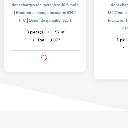
dont charges récupérables: 40 €/mois
dont char
|
Honoraires charge locataire: 634 €
130 €/mois
|
TTC
Dépôt de garantie: 620 €
locataire: 
gar
57
m²
3
pièce(s)
1
pièc
Réf :
10077