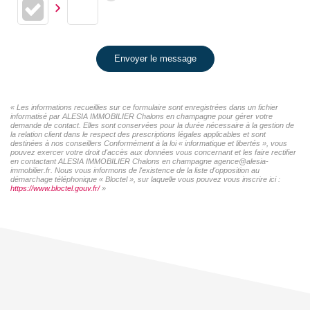
Envoyer le message
« Les informations recueillies sur ce formulaire sont enregistrées dans un fichier
informatisé par ALESIA IMMOBILIER Chalons en champagne pour gérer votre
demande de contact. Elles sont conservées pour la durée nécessaire à la gestion de
la relation client dans le respect des prescriptions légales applicables et sont
destinées à nos conseillers Conformément à la loi « informatique et libertés », vous
pouvez exercer votre droit d'accès aux données vous concernant et les faire rectifier
en contactant ALESIA IMMOBILIER Chalons en champagne agence@alesia-
immobilier.fr. Nous vous informons de l'existence de la liste d'opposition au
démarchage téléphonique « Bloctel », sur laquelle vous pouvez vous inscrire ici :
https://www.bloctel.gouv.fr/
»