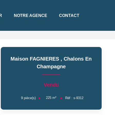
R
NOTRE AGENCE
CONTACT
Maison FAGNIERES
,
Chalons En
Champagne
Vendu
225
m²
9
pièce(s)
Réf :
s-9312