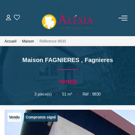
ACHETER
Accueil
Maison
Référence 9830
LOUER
Maison FAGNIERES
,
Fagnieres
BIENS VENDUS / LOUÉS
Vendu
ESTIMER
3
pièce(s)
•
51
m²
•
Réf : 9830
NOTRE AGENCE
Qui Sommes Nous
Vendu
Compromis signé