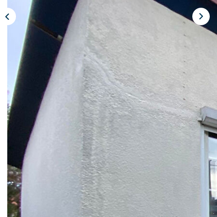
CONTACT
Description
Réf : 9830
Réf. 9830. FAGNIERES EN EXCLUSIVITE.
Rare ! Venez découvrir cette charmante maison
indépendante, sans vis à vis et de plain pied, idéale pour un
premier achat ou investissement.