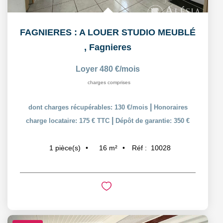
FAGNIERES : A LOUER STUDIO MEUBLÉ
,
Fagnieres
Loyer 480 €/mois
charges comprises
|
dont charges récupérables: 130 €/mois
Honoraires
|
charge locataire: 175 € TTC
Dépôt de garantie: 350 €
16
m²
Réf :
10028
1
pièce(s)