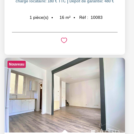
|
charge locataire: 180 € TTC
Dépôt de garantie: 480 €
16
m²
Réf :
10083
1
pièce(s)
Nouveau