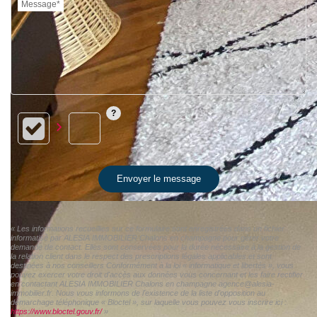
Message*
Envoyer le message
« Les informations recueillies sur ce formulaire sont enregistrées dans un fichier
informatisé par ALESIA IMMOBILIER Chalons en champagne pour gérer votre
demande de contact. Elles sont conservées pour la durée nécessaire à la gestion de
la relation client dans le respect des prescriptions légales applicables et sont
destinées à nos conseillers Conformément à la loi « informatique et libertés », vous
pouvez exercer votre droit d'accès aux données vous concernant et les faire rectifier
en contactant ALESIA IMMOBILIER Chalons en champagne agence@alesia-
immobilier.fr. Nous vous informons de l'existence de la liste d'opposition au
démarchage téléphonique « Bloctel », sur laquelle vous pouvez vous inscrire ici :
https://www.bloctel.gouv.fr/
»