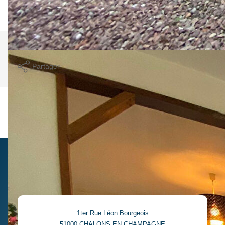
usage standard entre 1150€ et 1620€. Pour la date de
référence 01/01/2021.
Imprimer
Partager
Ce bien est soumis à un diagnostic ERP (État
des Risques et Pollutions). Pour en savoir plus,
rendez-vous sur
https://www.georisques.gouv.fr/
1ter Rue Léon Bourgeois
51000
CHALONS EN CHAMPAGNE