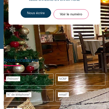
Nous écrire
Voir le numéro
Nous contacter
Prénom*
NOM*
N° de téléphone*
email*