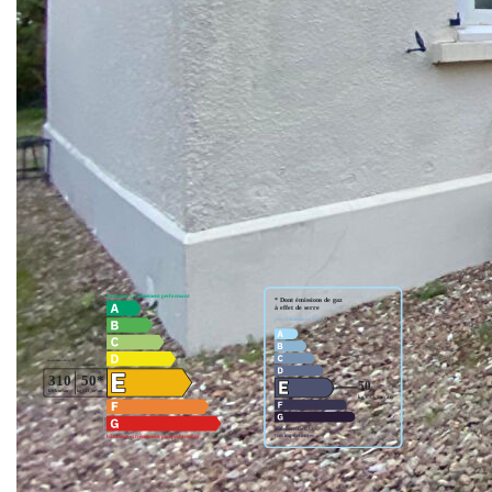
Découvrez son salon / séjour donnant accès au jardin, sa
cuisine meublée, sa chambre équipée d'un grand placard,
une salle de douche et un wc indépendant.
Pour les extérieurs, vous profiterez d'un jardin et d'une
terrasse sans vis à vis, d'un garage, d'une remise et d'une
dépendance. Ne tardez pas à la visiter.
Nos honoraires
Nous contacter
Diagnostics énergétiques
Montant estimé des dépenses annuelles d'énergie pour un