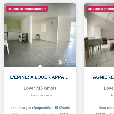
Disponible immédiatement
Disponible imméd
L'ÉPINE: A LOUER APPARTEMENT T3 55,38m² AVEC COUR ET PLACE...
Loyer 715 €/mois
Loye
charges comprises
cha
dont charges récupérables: 15 €/mois
dont char