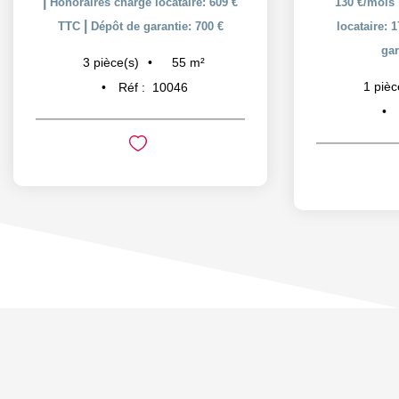
|
Honoraires charge locataire: 609 €
130 €/mois
|
TTC
Dépôt de garantie: 700 €
locataire: 
gar
55
m²
3
pièce(s)
1
pièc
Réf :
10046