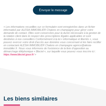
Envoyer le message
« Les informations recueillies sur ce formulaire sont enregistrées dans un fichier
informatisé par ALESIA IMMOBILIER Chalons en champagne pour gérer votre
demande de contact. Elles sont conservées pour la durée nécessaire à la gestion de
la relation client dans le respect des prescriptions légales applicables et sont
destinées à nos conseillers Conformément à la loi « informatique et libertés », vous
pouvez exercer votre droit d'accès aux données vous concernant et les faire rectifier
en contactant ALESIA IMMOBILIER Chalons en champagne agence@alesia-
immobilier.fr. Nous vous informons de l'existence de la liste d'opposition au
démarchage téléphonique « Bloctel », sur laquelle vous pouvez vous inscrire ici :
https://www.bloctel.gouv.fr/
»
Les biens similaires