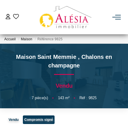
ACHETER
Accueil
Maison
Référence 9825
LOUER
Maison Saint Memmie
,
Chalons en
BIENS VENDUS / LOUÉS
champagne
ESTIMER
Vendu
NOTRE AGENCE
7
pièce(s)
•
143
m²
•
Réf : 9825
Qui Sommes Nous
Vendu
Compromis signé