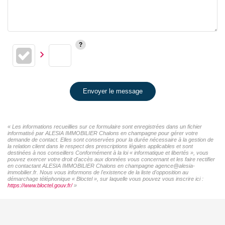
Envoyer le message
« Les informations recueillies sur ce formulaire sont enregistrées dans un fichier
informatisé par ALESIA IMMOBILIER Chalons en champagne pour gérer votre
demande de contact. Elles sont conservées pour la durée nécessaire à la gestion de
la relation client dans le respect des prescriptions légales applicables et sont
destinées à nos conseillers Conformément à la loi « informatique et libertés », vous
pouvez exercer votre droit d'accès aux données vous concernant et les faire rectifier
en contactant ALESIA IMMOBILIER Chalons en champagne agence@alesia-
immobilier.fr. Nous vous informons de l'existence de la liste d'opposition au
démarchage téléphonique « Bloctel », sur laquelle vous pouvez vous inscrire ici :
https://www.bloctel.gouv.fr/
»