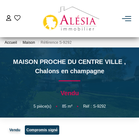
ACHETER
Accueil
Maison
Référence S-9292
LOUER
MAISON PROCHE DU CENTRE VILLE
,
BIENS VENDUS / LOUÉS
Chalons en champagne
ESTIMER
Vendu
NOTRE AGENCE
5
pièce(s)
•
85
m²
•
Réf : S-9292
Qui Sommes Nous
Vendu
Compromis signé