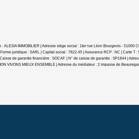
iale : ALESIA IMMOBILIER | Adresse siège social : 1ter rue Léon Bourgeois - 
e juridique : SARL | Capital social : 7622.45 | Assurance RCP : NC |
Carte T :
se de garantie financière : SOCAF. | N° de caisse de garantie : SP1844 | Adr
DIATION VIVONS MIEUX ENSEMBLE | Adresse du médiateur : 2 impasse de Beauregar