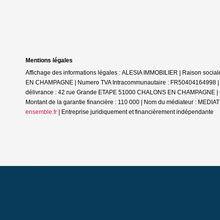
Mentions légales
Affichage des informations légales : ALESIA IMMOBILIER | Raison soc
EN CHAMPAGNE | Numero TVA Intracommunautaire : FR50404164998 | Form
délivrance : 42 rue Grande ETAPE 51000 CHALONS EN CHAMPAGNE | Cais
Montant de la garantie financière : 110 000 | Nom du médiateur : ME
ensemble.fr
|
Entreprise juridiquement et financièrement indépendante