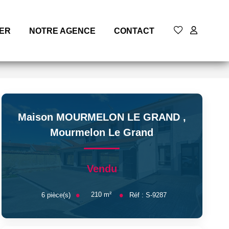
MER
NOTRE AGENCE
CONTACT
Maison MOURMELON LE GRAND
,
Mourmelon Le Grand
Vendu
210
m²
6
pièce(s)
Réf :
S-9287