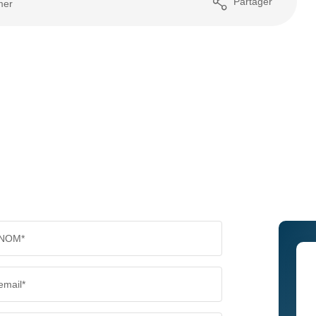
Partager
mer
NOM*
email*