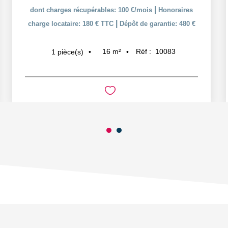
|
dont charges récupérables: 100 €/mois
Honoraires
|
charge locataire: 180 € TTC
Dépôt de garantie: 480 €
16
m²
Réf :
10083
1
pièce(s)