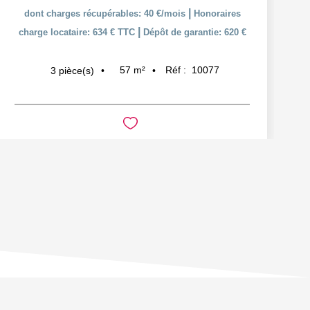
|
dont charges récupérables: 40 €/mois
Honoraires
|
charge locataire: 634 € TTC
Dépôt de garantie: 620 €
57
m²
Réf :
10077
3
pièce(s)