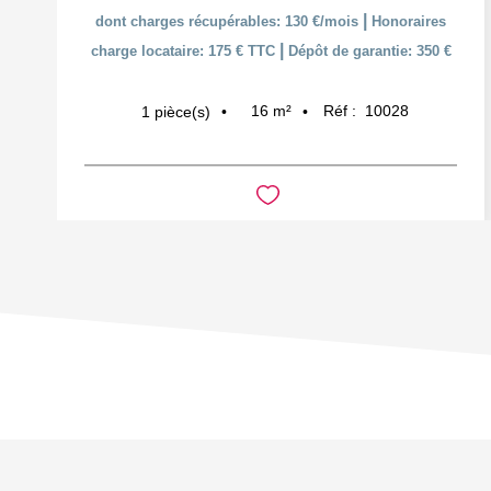
|
dont charges récupérables: 130 €/mois
Honoraires
|
charge locataire: 175 € TTC
Dépôt de garantie: 350 €
16
m²
Réf :
10028
1
pièce(s)