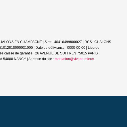
51000 CHALONS EN CHAMPAGNE | Siret : 40416499800027 | RCS : CHALONS
 51012018000031005 | Date de délivrance : 0000-00-00 | Lieu de
esse caisse de garantie : 26 AVENUE DE SUFFREN 75015 PARIS |
d 54000 NANCY | Adresse du site :
mediation@vivons-mieux-