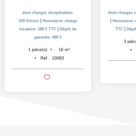
dont charges récupérables:
dont charges r
|
|
100 €/mois
Honoraires charge
Honoraires c
|
|
locataire: 180 € TTC
Dépôt de
TTC
Dépôt
garantie: 480 €
3
pièc
16
m²
1
pièce(s)
Réf :
10083