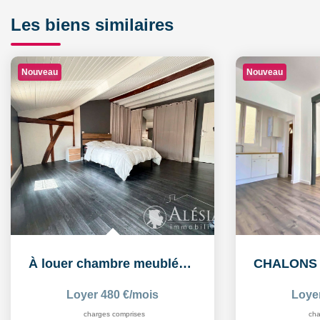
Les biens similaires
Nouveau
Nouveau
À louer chambre meublée de 16,26 m² dans un logement...
Loyer 480 €/mois
Loye
charges comprises
cha