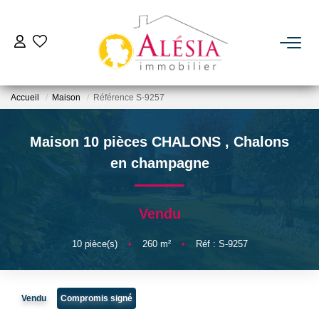
ACHETER
Accueil
Maison
Référence S-9257
LOUER
Maison 10 pièces CHALONS
,
Chalons
BIENS VENDUS / LOUÉS
en champagne
ESTIMER
Vendu
NOTRE AGENCE
10
pièce(s)
•
260
m²
•
Réf : S-9257
Qui Sommes Nous
Vendu
Compromis signé