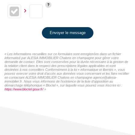
Envoyer le message
« Les informations recueillies sur ce formulaire sont enregistrées dans un fichier
informatisé par ALESIA IMMOBILIER Chalons en champagne pour gérer votre
demande de contact. Elles sont conservées pour la durée nécessaire à la gestion de
la relation client dans le respect des prescriptions légales applicables et sont
destinées à nos conseillers Conformément à la loi « informatique et libertés », vous
pouvez exercer votre droit d'accès aux données vous concernant et les faire rectifier
en contactant ALESIA IMMOBILIER Chalons en champagne agence@alesia-
immobilier.fr. Nous vous informons de l'existence de la liste d'opposition au
démarchage téléphonique « Bloctel », sur laquelle vous pouvez vous inscrire ici :
https://www.bloctel.gouv.fr/
»