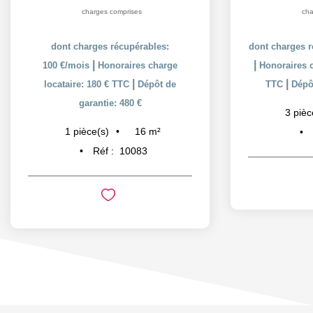
charges comprises
cha
dont charges récupérables:
dont charges r
|
|
100 €/mois
Honoraires charge
Honoraires c
|
|
locataire: 180 € TTC
Dépôt de
TTC
Dépôt
garantie: 480 €
3
pièc
16
m²
1
pièce(s)
Réf :
10083