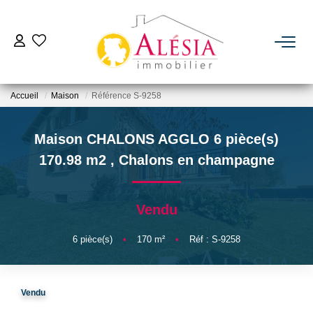
ACHETER
Accueil
Maison
Référence S-9258
LOUER
Maison CHALONS AGGLO 6 pièce(s)
BIENS VENDUS / LOUÉS
170.98 m2
,
Chalons en champagne
ESTIMER
Vendu
NOTRE AGENCE
6
pièce(s)
•
170
m²
•
Réf : S-9258
Qui Sommes Nous
Vendu