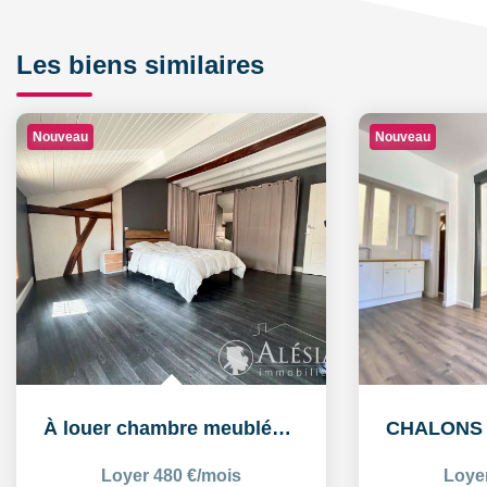
Les biens similaires
Nouveau
Nouveau
À louer chambre meublée de 16,26 m² dans un logement...
Loyer 480 €/mois
Loye