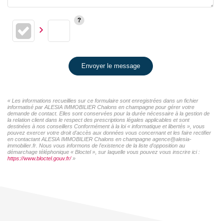
Envoyer le message
« Les informations recueillies sur ce formulaire sont enregistrées dans un fichier
informatisé par ALESIA IMMOBILIER Chalons en champagne pour gérer votre
demande de contact. Elles sont conservées pour la durée nécessaire à la gestion de
la relation client dans le respect des prescriptions légales applicables et sont
destinées à nos conseillers Conformément à la loi « informatique et libertés », vous
pouvez exercer votre droit d'accès aux données vous concernant et les faire rectifier
en contactant ALESIA IMMOBILIER Chalons en champagne agence@alesia-
immobilier.fr. Nous vous informons de l'existence de la liste d'opposition au
démarchage téléphonique « Bloctel », sur laquelle vous pouvez vous inscrire ici :
https://www.bloctel.gouv.fr/
»