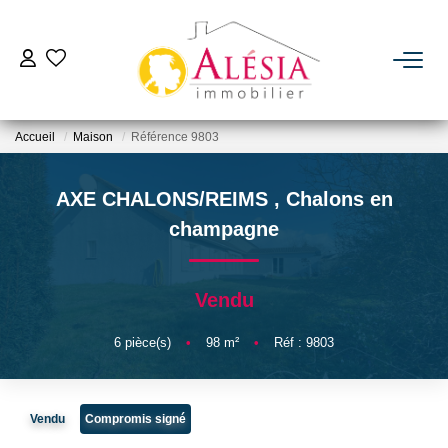
ACHETER
Accueil
Maison
Référence 9803
LOUER
AXE CHALONS/REIMS
,
Chalons en
BIENS VENDUS / LOUÉS
champagne
ESTIMER
Vendu
NOTRE AGENCE
6
pièce(s)
•
98
m²
•
Réf : 9803
Qui Sommes Nous
Vendu
Compromis signé