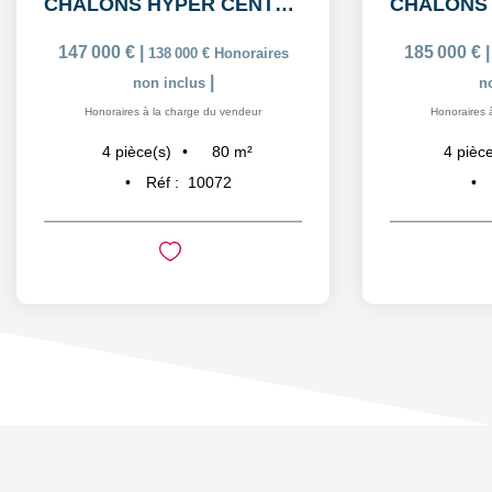
CHALONS HYPER CENTRE : duplex 2 chambres
147 000 €
|
185 000 €
138 000 €
Honoraires
|
non inclus
n
Honoraires à la charge du vendeur
Honoraires 
80
m²
4
pièce(s)
4
pièce
Réf :
10072