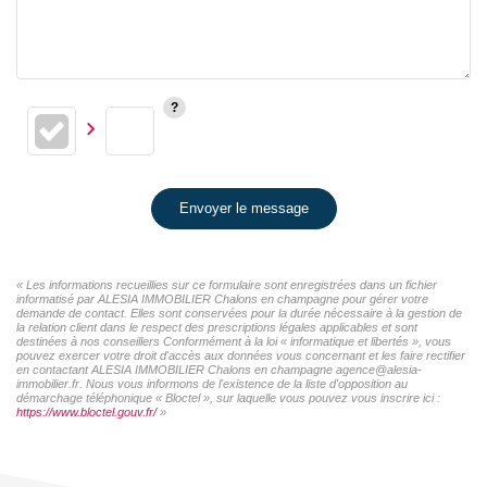
Envoyer le message
« Les informations recueillies sur ce formulaire sont enregistrées dans un fichier
informatisé par ALESIA IMMOBILIER Chalons en champagne pour gérer votre
demande de contact. Elles sont conservées pour la durée nécessaire à la gestion de
la relation client dans le respect des prescriptions légales applicables et sont
destinées à nos conseillers Conformément à la loi « informatique et libertés », vous
pouvez exercer votre droit d'accès aux données vous concernant et les faire rectifier
en contactant ALESIA IMMOBILIER Chalons en champagne agence@alesia-
immobilier.fr. Nous vous informons de l'existence de la liste d'opposition au
démarchage téléphonique « Bloctel », sur laquelle vous pouvez vous inscrire ici :
https://www.bloctel.gouv.fr/
»