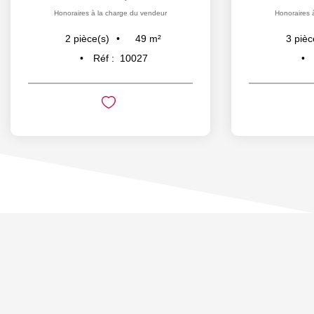
Honoraires à la charge du vendeur
Honoraires 
49
m²
2
pièce(s)
3
pièc
Réf :
10027