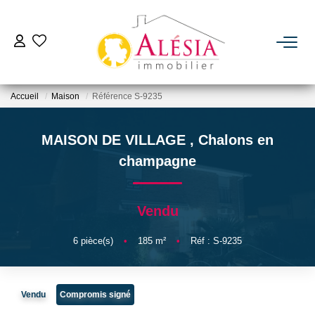
ACHETER
Accueil
Maison
Référence S-9235
LOUER
MAISON DE VILLAGE
,
Chalons en
BIENS VENDUS / LOUÉS
champagne
ESTIMER
Vendu
NOTRE AGENCE
6
pièce(s)
•
185
m²
•
Réf : S-9235
Qui Sommes Nous
Vendu
Compromis signé