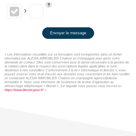
Envoyer le message
« Les informations recueillies sur ce formulaire sont enregistrées dans un fichier
informatisé par ALESIA IMMOBILIER Chalons en champagne pour gérer votre
demande de contact. Elles sont conservées pour la durée nécessaire à la gestion de
la relation client dans le respect des prescriptions légales applicables et sont
destinées à nos conseillers Conformément à la loi « informatique et libertés », vous
pouvez exercer votre droit d'accès aux données vous concernant et les faire rectifier
en contactant ALESIA IMMOBILIER Chalons en champagne agence@alesia-
immobilier.fr. Nous vous informons de l'existence de la liste d'opposition au
démarchage téléphonique « Bloctel », sur laquelle vous pouvez vous inscrire ici :
https://www.bloctel.gouv.fr/
»