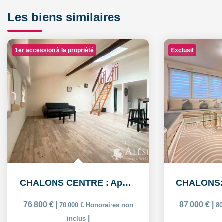
Les biens similaires
1er accession à la propriété
Exclusif
CHALONS CENTRE : Appartement duplex de 49,33m²
76 800 €
|
87 000 €
|
70 000 €
Honoraires non
80
|
inclus