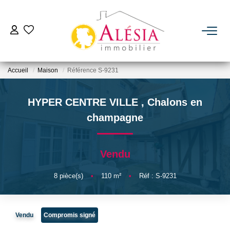
ACHETER
Accueil
Maison
Référence S-9231
LOUER
HYPER CENTRE VILLE
,
Chalons en
BIENS VENDUS / LOUÉS
champagne
ESTIMER
Vendu
NOTRE AGENCE
8
pièce(s)
•
110
m²
•
Réf : S-9231
Qui Sommes Nous
Vendu
Compromis signé