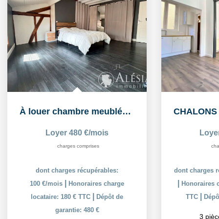
À louer chambre meublée de 16,26 m² dans un logement...
Loyer 480 €/mois
Loye
charges comprises
cha
dont charges récupérables:
dont charges r
|
|
100 €/mois
Honoraires charge
Honoraires c
|
|
locataire: 180 € TTC
Dépôt de
TTC
Dépôt
garantie: 480 €
3
pièc