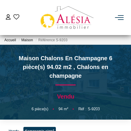
ACHETER
Accueil
Maison
Référence S-9203
LOUER
Maison Chalons En Champagne 6
BIENS VENDUS / LOUÉS
pièce(s) 94.02 m2
,
Chalons en
champagne
ESTIMER
Vendu
NOTRE AGENCE
6
pièce(s)
•
94
m²
•
Réf : S-9203
Qui Sommes Nous