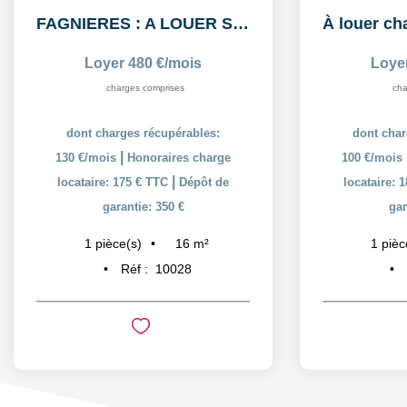
FAGNIERES : A LOUER STUDIO MEUBLÉ
Loyer 480 €/mois
Loye
charges comprises
cha
dont charges récupérables:
dont char
|
130 €/mois
Honoraires charge
100 €/mois
|
locataire: 175 € TTC
Dépôt de
locataire: 
garantie: 350 €
gar
16
m²
1
pièce(s)
1
pièc
Réf :
10028