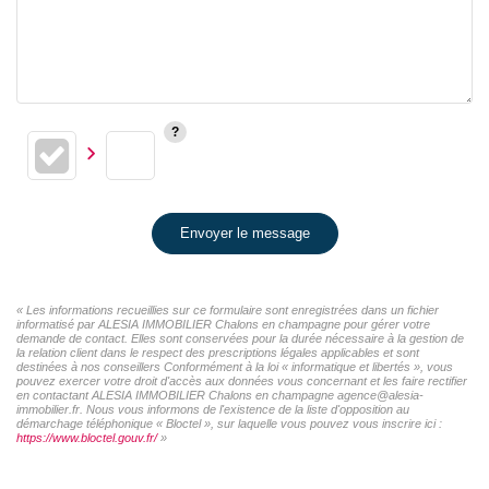
Envoyer le message
« Les informations recueillies sur ce formulaire sont enregistrées dans un fichier
informatisé par ALESIA IMMOBILIER Chalons en champagne pour gérer votre
demande de contact. Elles sont conservées pour la durée nécessaire à la gestion de
la relation client dans le respect des prescriptions légales applicables et sont
destinées à nos conseillers Conformément à la loi « informatique et libertés », vous
pouvez exercer votre droit d'accès aux données vous concernant et les faire rectifier
en contactant ALESIA IMMOBILIER Chalons en champagne agence@alesia-
immobilier.fr. Nous vous informons de l'existence de la liste d'opposition au
démarchage téléphonique « Bloctel », sur laquelle vous pouvez vous inscrire ici :
https://www.bloctel.gouv.fr/
»