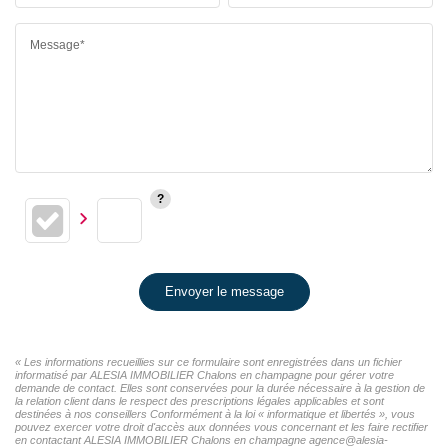
Message*
Envoyer le message
« Les informations recueillies sur ce formulaire sont enregistrées dans un fichier
informatisé par ALESIA IMMOBILIER Chalons en champagne pour gérer votre
demande de contact. Elles sont conservées pour la durée nécessaire à la gestion de
la relation client dans le respect des prescriptions légales applicables et sont
destinées à nos conseillers Conformément à la loi « informatique et libertés », vous
pouvez exercer votre droit d'accès aux données vous concernant et les faire rectifier
en contactant ALESIA IMMOBILIER Chalons en champagne agence@alesia-