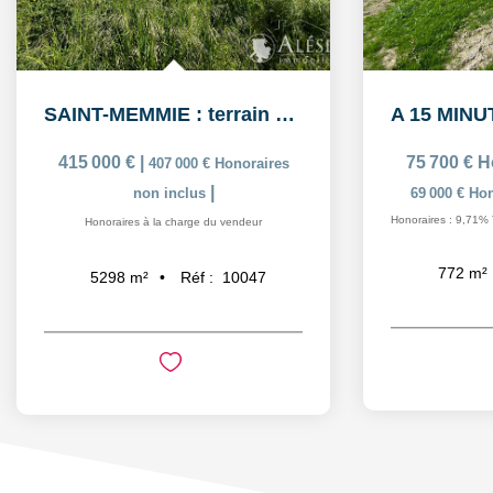
SAINT-MEMMIE : terrain à bâtir
415 000 €
|
75 700 €
H
407 000 €
Honoraires
|
non inclus
69 000 €
Hon
Honoraires : 9,71% 
Honoraires à la charge du vendeur
772
m²
Réf :
10047
5298
m²