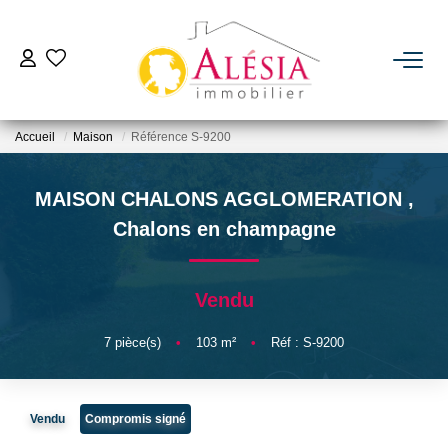
ACHETER
Accueil
Maison
Référence S-9200
LOUER
MAISON CHALONS AGGLOMERATION
,
BIENS VENDUS / LOUÉS
Chalons en champagne
ESTIMER
Vendu
NOTRE AGENCE
7
pièce(s)
•
103
m²
•
Réf : S-9200
Qui Sommes Nous
Vendu
Compromis signé