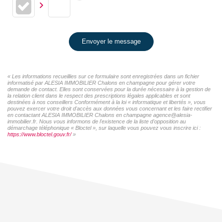
Envoyer le message
« Les informations recueillies sur ce formulaire sont enregistrées dans un fichier
informatisé par ALESIA IMMOBILIER Chalons en champagne pour gérer votre
demande de contact. Elles sont conservées pour la durée nécessaire à la gestion de
la relation client dans le respect des prescriptions légales applicables et sont
destinées à nos conseillers Conformément à la loi « informatique et libertés », vous
pouvez exercer votre droit d'accès aux données vous concernant et les faire rectifier
en contactant ALESIA IMMOBILIER Chalons en champagne agence@alesia-
immobilier.fr. Nous vous informons de l'existence de la liste d'opposition au
démarchage téléphonique « Bloctel », sur laquelle vous pouvez vous inscrire ici :
https://www.bloctel.gouv.fr/
»