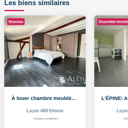
Les biens similaires
Nouveau
Disponible imméd
À louer chambre meublée de 16,26 m² dans un logement...
Loyer 480 €/mois
Loye
charges comprises
cha