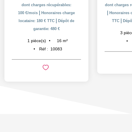
dont charges récupérables:
dont charges r
|
|
100 €/mois
Honoraires charge
Honoraires c
|
|
locataire: 180 € TTC
Dépôt de
TTC
Dépôt
garantie: 480 €
3
pièc
16
m²
1
pièce(s)
Réf :
10083