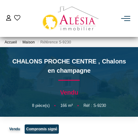
ACHETER
Accueil
Maison
Référence S-9230
LOUER
CHALONS PROCHE CENTRE
,
Chalons
BIENS VENDUS / LOUÉS
en champagne
ESTIMER
Vendu
NOTRE AGENCE
8
pièce(s)
•
166
m²
•
Réf : S-9230
Qui Sommes Nous
Vendu
Compromis signé