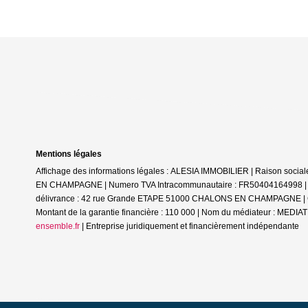
Mentions légales
Affichage des informations légales : ALESIA IMMOBILIER | Raison soc
EN CHAMPAGNE | Numero TVA Intracommunautaire : FR50404164998 | Form
délivrance : 42 rue Grande ETAPE 51000 CHALONS EN CHAMPAGNE | Cais
Montant de la garantie financière : 110 000 | Nom du médiateur : ME
ensemble.fr
|
Entreprise juridiquement et financièrement indépendante