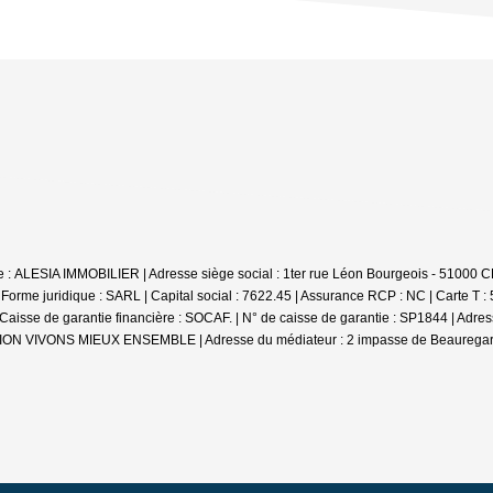
iale : ALESIA IMMOBILIER | Adresse siège social : 1ter rue Léon Bourgeois - 
e juridique : SARL | Capital social : 7622.45 | Assurance RCP : NC |
Carte T :
se de garantie financière : SOCAF. | N° de caisse de garantie : SP1844 | Adr
DIATION VIVONS MIEUX ENSEMBLE | Adresse du médiateur : 2 impasse de Beauregar