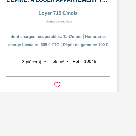
L'ÉPINE: A LOUER APPARTEMENT T3 55,38m² AVEC COUR ET PLACE...
Loyer 715 €/mois
charges comprises
|
dont charges récupérables: 15 €/mois
Honoraires
|
charge locataire: 609 € TTC
Dépôt de garantie: 700 €
55
m²
Réf :
10046
3
pièce(s)