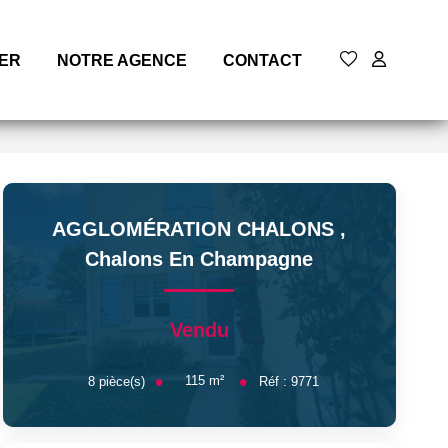
MER
NOTRE AGENCE
CONTACT
AGGLOMÉRATION CHALONS
,
Chalons En Champagne
Vendu
115
m²
8
pièce(s)
Réf :
9771