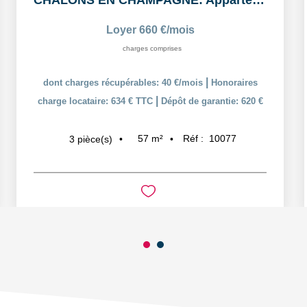
CHALONS EN CHAMPAGNE: Appartement T3 en duplex
Loyer 660 €/mois
charges comprises
|
dont charges récupérables: 40 €/mois
Honoraires
|
charge locataire: 634 € TTC
Dépôt de garantie: 620 €
57
m²
Réf :
10077
3
pièce(s)