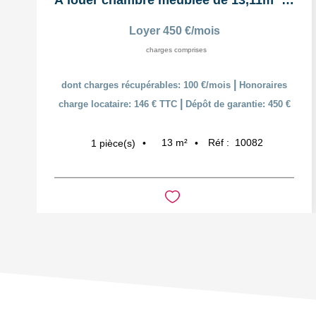
À louer chambre meublée de 13,11m² dans un logement...
Loyer 450 €/mois
charges comprises
|
dont charges récupérables: 100 €/mois
Honoraires
|
charge locataire: 146 € TTC
Dépôt de garantie: 450 €
13
m²
Réf :
10082
1
pièce(s)