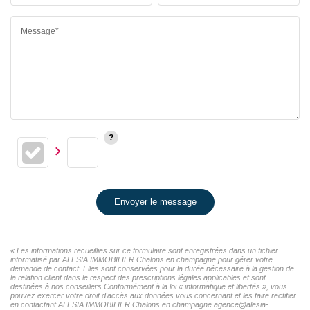
Message*
Envoyer le message
« Les informations recueillies sur ce formulaire sont enregistrées dans un fichier
informatisé par ALESIA IMMOBILIER Chalons en champagne pour gérer votre
demande de contact. Elles sont conservées pour la durée nécessaire à la gestion de
la relation client dans le respect des prescriptions légales applicables et sont
destinées à nos conseillers Conformément à la loi « informatique et libertés », vous
pouvez exercer votre droit d'accès aux données vous concernant et les faire rectifier
en contactant ALESIA IMMOBILIER Chalons en champagne agence@alesia-