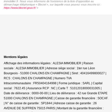
immobilier.fr. Nous vous informons de l'existence de la liste d'opposition au
démarchage téléphonique « Bloctel », sur laquelle vous pouvez vous inscrire ici :
https://www.bloctel.gouv.fr/
»
Mentions légales
Affichage des informations légales : ALESIA IMMOBILIER | Raison
sociale : ALESIA IMMOBILIER | Adresse siège social : 1ter rue Léon
Bourgeois - 51000 CHALONS EN CHAMPAGNE | Siret : 40416499800027 |
RCS : CHALONS EN CHAMPAGNE | Numero TVA
Intracommunautaire : FR50404164998 | Forme juridique : SARL | Capital
social : 7622.45 | Assurance RCP : NC |
Carte T : 51012018000031005 |
Date de délivrance : 0000-00-00 | Lieu de délivrance : 42 rue Grande ETAPE
51000 CHALONS EN CHAMPAGNE | Caisse de garantie financière : SOCAF.
| N° de caisse de garantie : SP1844 | Adresse caisse de garantie : 26
AVENUE DE SUFFREN 75015 PARIS | Montant de la garantie financière :