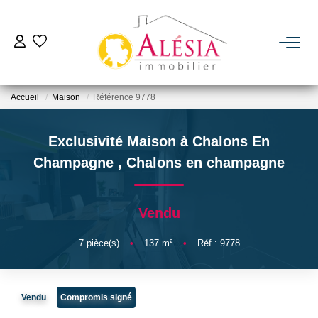
ACHETER
Accueil
Maison
Référence 9778
LOUER
Exclusivité Maison à Chalons En
BIENS VENDUS / LOUÉS
Champagne
,
Chalons en champagne
ESTIMER
Vendu
NOTRE AGENCE
7
pièce(s)
•
137
m²
•
Réf : 9778
Qui Sommes Nous
Vendu
Compromis signé