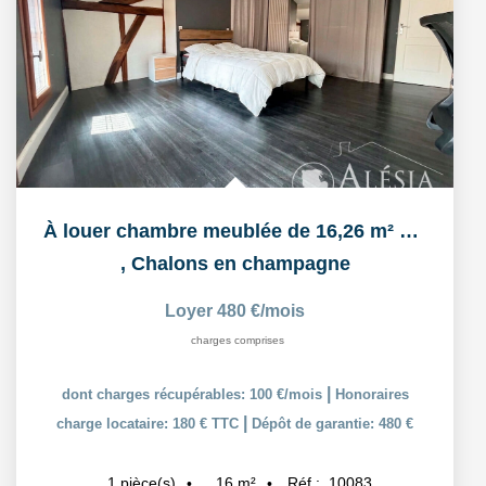
À louer chambre meublée de 16,26 m² dans un logement...
,
Chalons en champagne
Loyer 480 €/mois
charges comprises
|
dont charges récupérables: 100 €/mois
Honoraires
|
charge locataire: 180 € TTC
Dépôt de garantie: 480 €
16
m²
Réf :
10083
1
pièce(s)