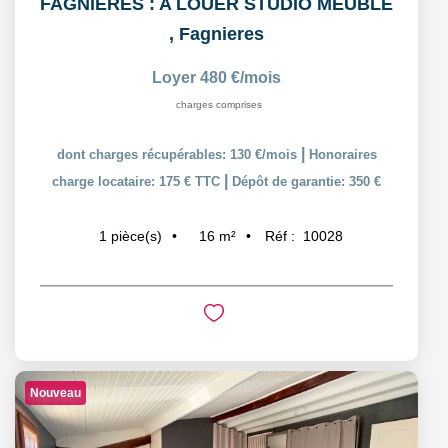
FAGNIERES : A LOUER STUDIO MEUBLÉ
,
Fagnieres
Loyer 480 €/mois
charges comprises
|
dont charges récupérables: 130 €/mois
Honoraires
|
charge locataire: 175 € TTC
Dépôt de garantie: 350 €
16
m²
Réf :
10028
1
pièce(s)
Nouveau