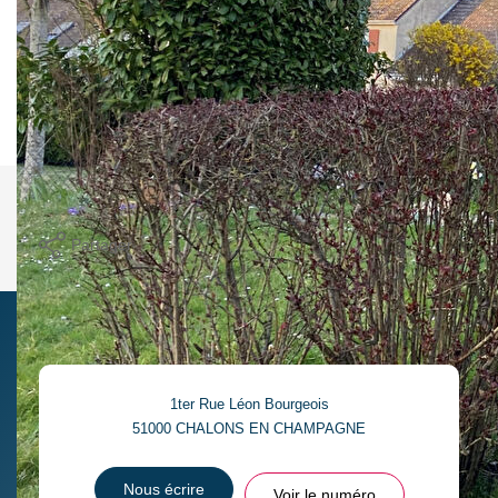
terrasse avec pergola et de ses 3 chambres à l'étage.
Proche de toutes commodités, il saura aussi vous séduire
grâce à son beau jardin et son accès rapide aux espaces
verts environnants. A découvrir !
Nos honoraires
Nous contacter
Imprimer
Partager
1ter Rue Léon Bourgeois
51000
CHALONS EN CHAMPAGNE
Nous écrire
Voir le numéro