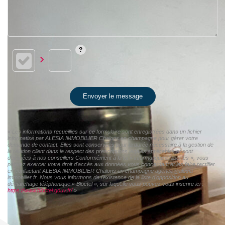
Envoyer le message
« Les informations recueillies sur ce formulaire sont enregistrées dans un fichier
informatisé par ALESIA IMMOBILIER Chalons en champagne pour gérer votre
demande de contact. Elles sont conservées pour la durée nécessaire à la gestion de
la relation client dans le respect des prescriptions légales applicables et sont
destinées à nos conseillers Conformément à la loi « informatique et libertés », vous
pouvez exercer votre droit d'accès aux données vous concernant et les faire rectifier
en contactant ALESIA IMMOBILIER Chalons en champagne agence@alesia-
immobilier.fr. Nous vous informons de l'existence de la liste d'opposition au
démarchage téléphonique « Bloctel », sur laquelle vous pouvez vous inscrire ici :
https://www.bloctel.gouv.fr/
»