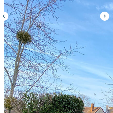
CONTACT
Description
Réf : 9807
Réf. 9807. CHALONS SECTEUR RECHERCHE. Venez
découvrir ce pavillon de 90 m² sur sous-sol intégral
composé d'une cuisine, d'une salon/séjour, d'une belle