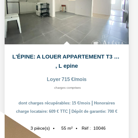
L'ÉPINE: A LOUER APPARTEMENT T3 55,38m² AVEC COUR ET PLACE...
,
L epine
Loyer 715 €/mois
charges comprises
|
dont charges récupérables: 15 €/mois
Honoraires
|
charge locataire: 609 € TTC
Dépôt de garantie: 700 €
55
m²
Réf :
10046
3
pièce(s)