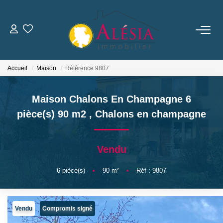
ACHETER
Accueil
Maison
Référence 9807
LOUER
Maison Chalons En Champagne 6
BIENS VENDUS / LOUÉS
pièce(s) 90 m2
,
Chalons en champagne
ESTIMER
Vendu
NOTRE AGENCE
6
pièce(s)
•
90
m²
•
Réf : 9807
Qui Sommes Nous
Vendu
Compromis signé