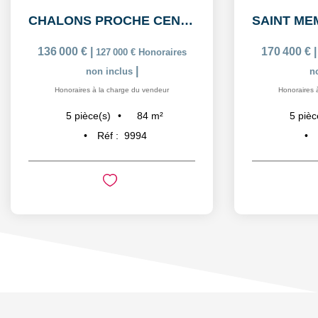
CHALONS PROCHE CENTRE: Maison de 5 pièces avec garage
136 000 €
|
170 400 €
127 000 €
Honoraires
|
non inclus
n
Honoraires à la charge du vendeur
Honoraires 
84
m²
5
pièce(s)
5
pièc
Réf :
9994