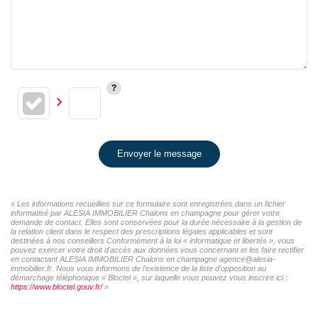
Envoyer le message
« Les informations recueillies sur ce formulaire sont enregistrées dans un fichier
informatisé par ALESIA IMMOBILIER Chalons en champagne pour gérer votre
demande de contact. Elles sont conservées pour la durée nécessaire à la gestion de
la relation client dans le respect des prescriptions légales applicables et sont
destinées à nos conseillers Conformément à la loi « informatique et libertés », vous
pouvez exercer votre droit d'accès aux données vous concernant et les faire rectifier
en contactant ALESIA IMMOBILIER Chalons en champagne agence@alesia-
immobilier.fr. Nous vous informons de l'existence de la liste d'opposition au
démarchage téléphonique « Bloctel », sur laquelle vous pouvez vous inscrire ici :
https://www.bloctel.gouv.fr/
»