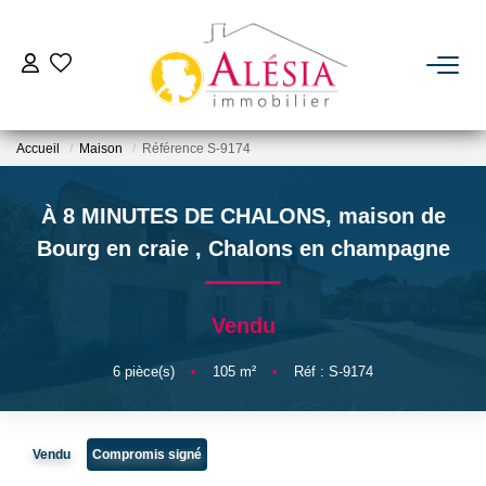
ACHETER
Accueil
Maison
Référence S-9174
LOUER
À 8 MINUTES DE CHALONS, maison de
BIENS VENDUS / LOUÉS
Bourg en craie
,
Chalons en champagne
ESTIMER
Vendu
NOTRE AGENCE
6
pièce(s)
•
105
m²
•
Réf : S-9174
Qui Sommes Nous
Vendu
Compromis signé