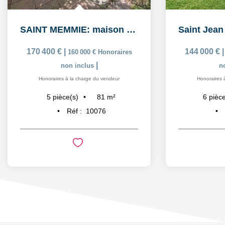
SAINT MEMMIE: maison de 5 pièces sur 574m² de parcelle de...
170 400 €
|
144 000 €
160 000 €
Honoraires
|
non inclus
n
Honoraires à la charge du vendeur
Honoraires 
81
m²
5
pièce(s)
6
pièce
Réf :
10076