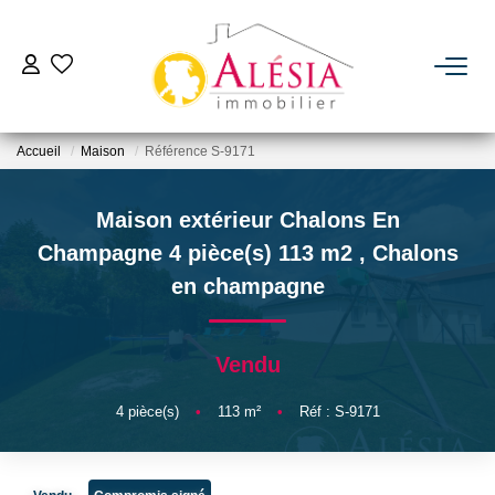
ACHETER
Accueil
Maison
Référence S-9171
LOUER
Maison extérieur Chalons En
BIENS VENDUS / LOUÉS
Champagne 4 pièce(s) 113 m2
,
Chalons
en champagne
ESTIMER
Vendu
NOTRE AGENCE
4
pièce(s)
•
113
m²
•
Réf : S-9171
Qui Sommes Nous