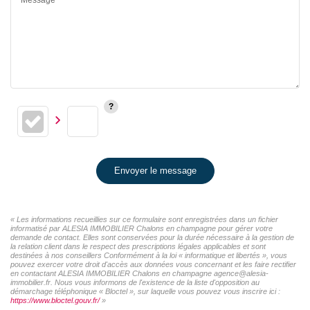
Envoyer le message
« Les informations recueillies sur ce formulaire sont enregistrées dans un fichier
informatisé par ALESIA IMMOBILIER Chalons en champagne pour gérer votre
demande de contact. Elles sont conservées pour la durée nécessaire à la gestion de
la relation client dans le respect des prescriptions légales applicables et sont
destinées à nos conseillers Conformément à la loi « informatique et libertés », vous
pouvez exercer votre droit d'accès aux données vous concernant et les faire rectifier
en contactant ALESIA IMMOBILIER Chalons en champagne agence@alesia-
immobilier.fr. Nous vous informons de l'existence de la liste d'opposition au
démarchage téléphonique « Bloctel », sur laquelle vous pouvez vous inscrire ici :
https://www.bloctel.gouv.fr/
»