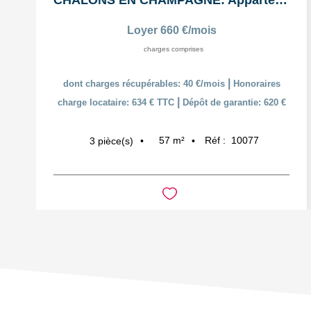
CHALONS EN CHAMPAGNE: Appartement T3 en duplex
Loyer 660 €/mois
charges comprises
|
dont charges récupérables: 40 €/mois
Honoraires
|
charge locataire: 634 € TTC
Dépôt de garantie: 620 €
57
m²
Réf :
10077
3
pièce(s)