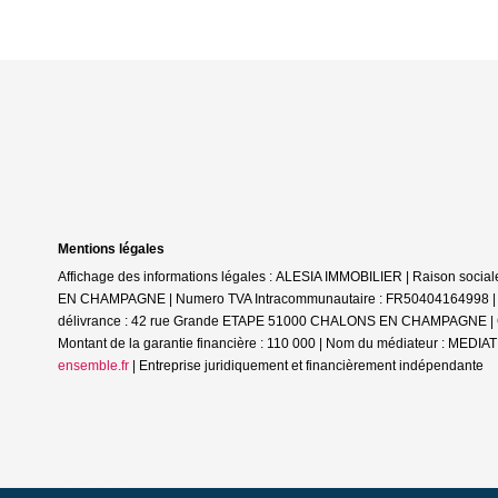
Mentions légales
Affichage des informations légales : ALESIA IMMOBILIER | Raison soc
EN CHAMPAGNE | Numero TVA Intracommunautaire : FR50404164998 | Form
délivrance : 42 rue Grande ETAPE 51000 CHALONS EN CHAMPAGNE | Cais
Montant de la garantie financière : 110 000 | Nom du médiateur : ME
ensemble.fr
|
Entreprise juridiquement et financièrement indépendante