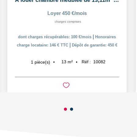
À louer chambre meublée de 13,11m² dans un logement...
Loyer 450 €/mois
charges comprises
|
dont charges récupérables: 100 €/mois
Honoraires
|
charge locataire: 146 € TTC
Dépôt de garantie: 450 €
13
m²
Réf :
10082
1
pièce(s)