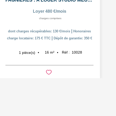
FAGNIERES : A LOUER STUDIO MEUBLÉ
Loyer 480 €/mois
charges comprises
|
dont charges récupérables: 130 €/mois
Honoraires
|
charge locataire: 175 € TTC
Dépôt de garantie: 350 €
16
m²
Réf :
10028
1
pièce(s)