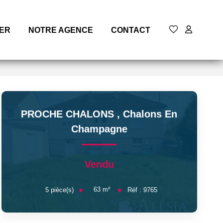
MER
NOTRE AGENCE
CONTACT
PROCHE CHALONS
,
Chalons En
Champagne
Vendu
63
m²
5
pièce(s)
Réf :
9765