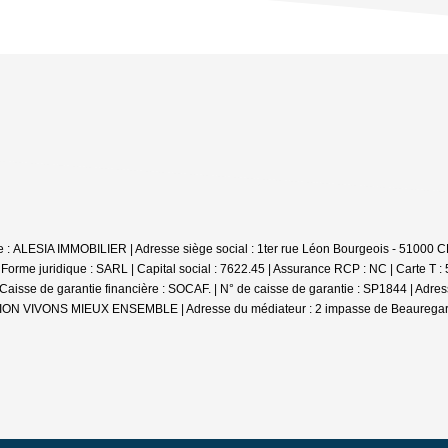
iale : ALESIA IMMOBILIER | Adresse siège social : 1ter rue Léon Bourgeois - 
e juridique : SARL | Capital social : 7622.45 | Assurance RCP : NC |
Carte T :
se de garantie financière : SOCAF. | N° de caisse de garantie : SP1844 | Adr
DIATION VIVONS MIEUX ENSEMBLE | Adresse du médiateur : 2 impasse de Beauregar