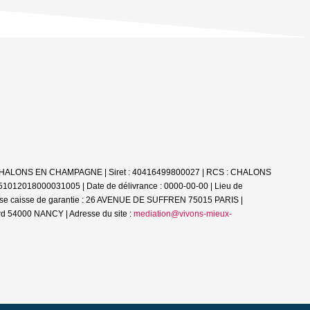
51000 CHALONS EN CHAMPAGNE | Siret : 40416499800027 | RCS : CHALONS
 51012018000031005 | Date de délivrance : 0000-00-00 | Lieu de
esse caisse de garantie : 26 AVENUE DE SUFFREN 75015 PARIS |
d 54000 NANCY | Adresse du site :
mediation@vivons-mieux-